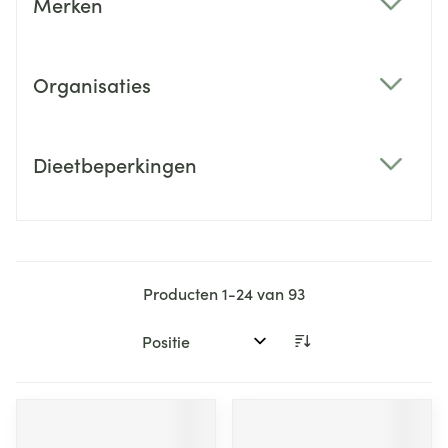
Merken
filter
Organisaties
filter
Dieetbeperkingen
filter
Producten
1
-
24
van
93
Sorteer op: