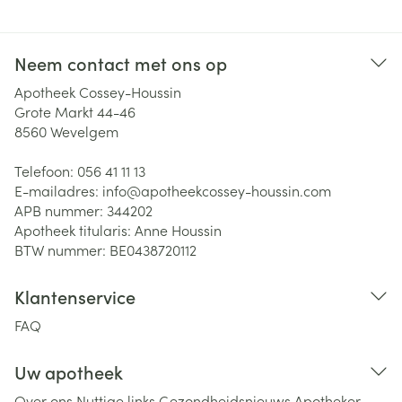
Neem contact met ons op
Apotheek Cossey-Houssin
Grote Markt 44-46
8560
Wevelgem
Telefoon:
056 41 11 13
E-mailadres:
info@
apotheekcossey-houssin.com
APB nummer:
344202
Apotheek titularis:
Anne Houssin
BTW nummer:
BE0438720112
Klantenservice
FAQ
Uw apotheek
Over ons
Nuttige links
Gezondheidsnieuws
Apotheker