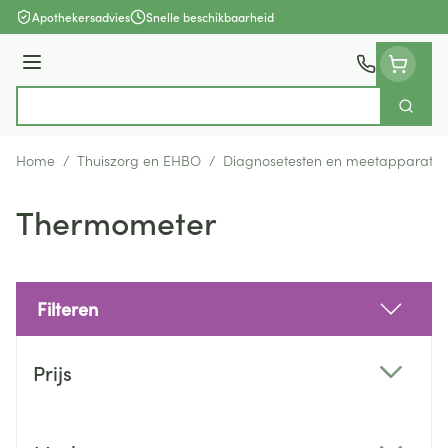
Ga naar de inhoud
Apothekersadvies
Snelle beschikbaarheid
Menu
Zoek
Product, merk, categorie...
Home
/
Thuiszorg en EHBO
/
Diagnosetesten en meetapparatuu
Thermometer
Filteren
Doorgaan naar productlijst
Prijs
filter