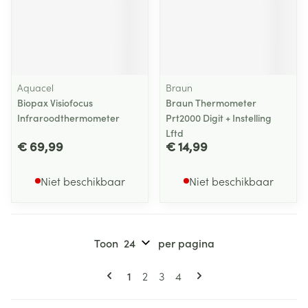
Aquacel
Braun
Biopax Visiofocus
Braun Thermometer
Infraroodthermometer
Prt2000 Digit + Instelling
Lftd
€ 69,99
€ 14,99
Niet beschikbaar
Niet beschikbaar
Toon
per pagina
Pagina's
U lees momenteel pagina
Pagina
Pagina
Pagina
1
2
3
4