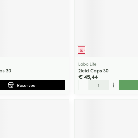
middel
voorschrift
Geneesmiddel
Labo Life
ps 30
2leid Caps 30
€ 45,44
Aantal
Reserveer