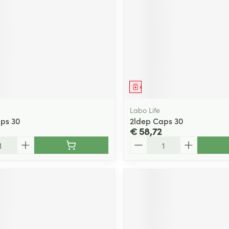
ging
Supplementen
Insectenwe
Mondmaskers
middelen
ssen
 -
id
d
middel
Geneesmiddel
Labo Life
ps 30
2ldep Caps 30
€ 58,72
Aantal
Zelfbruiner
Scheren