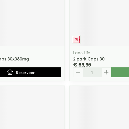
middel
voorschrift
Geneesmiddel
Labo Life
Caps 30x380mg
2lpark Caps 30
€ 63,35
Aantal
Reserveer