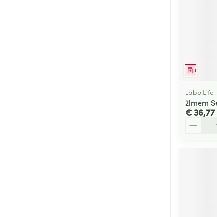
Genees
Labo Life
2lmem Se
€ 36,77
Aantal