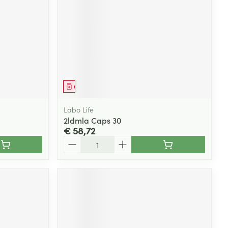
rende
Parfums en
geurproducten
Geneesmiddel
Labo Life
2ldmla Caps 30
€ 58,72
Aantal
CBD