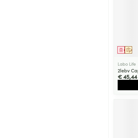
Genees
Op 
Labo Life
2lebv Ca
€ 45,44