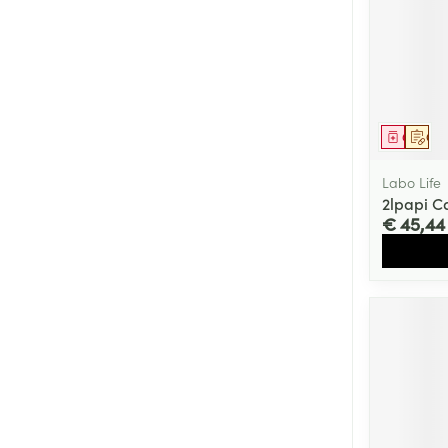
Genees
Op 
Labo Life
2lpapi 
€ 45,44