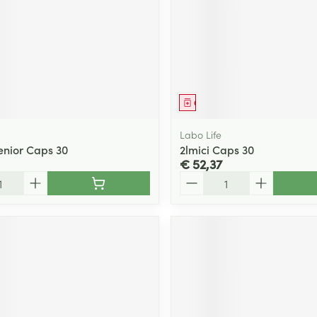
middel
Geneesmiddel
Labo Life
nior Caps 30
2lmici Caps 30
€ 52,37
Aantal