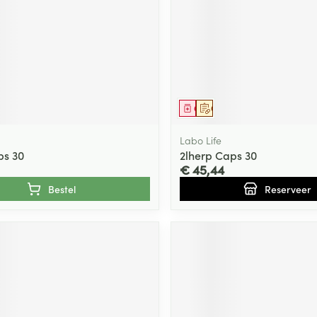
middel
Geneesmiddel
Op voorschrift
Labo Life
ps 30
2lherp Caps 30
€ 45,44
Bestel
Reserveer