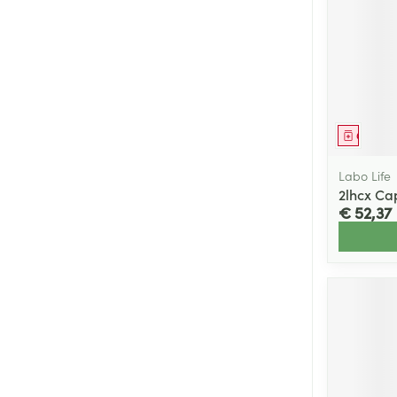
Genees
Labo Life
2lhcx Ca
€ 52,37