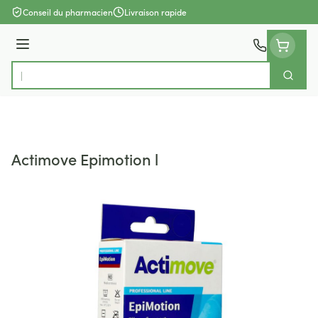
Aller au contenu
Conseil du pharmacien
Livraison rapide
Menu
Cherch
Rechercher
Actimove Epimotion l