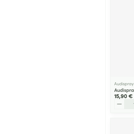
Cheveux
Piluliers et acc
Soins du visag
Taches de pigm
Peau sensible -
Peau mixte
Peau terne
Audispray
Audispra
Afficher plus
15,90 €
Quantité
Ronflement