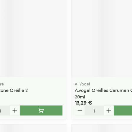
re
A. Vogel
one Oreille 2
A.vogel Oreilles Cerumen 
20ml
13,29 €
Quantité