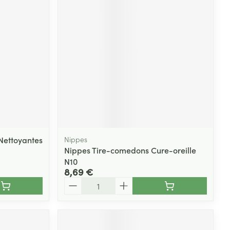
Nettoyantes
Nippes
Nippes Tire-comedons Cure-oreille
N10
8,69 €
Quantité