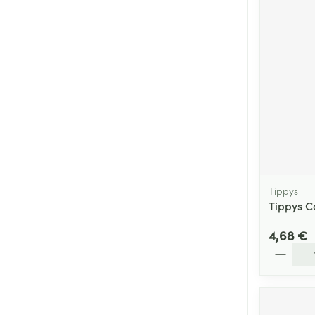
Tippys
Tippys C
4,68 €
Quantité