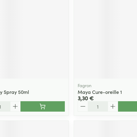
Massage
Afficher plus
Afficher plu
essoires
Masques chirurgique
e
Compléments
Répulsifs an
nutritionnels
entation
 peau irritée
Fagron
y Spray 50ml
Maya Cure-oreille 1
3,30 €
Quantité
Autobronzants
Rasage