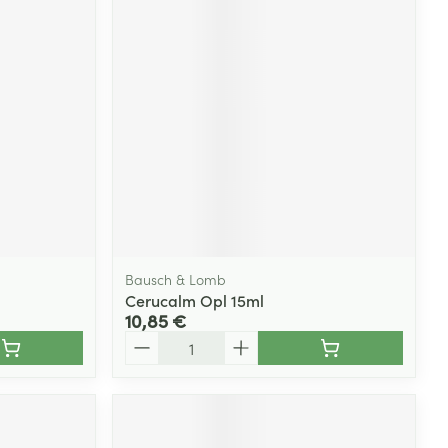
Yeux
s
Afficher plus
ti-insectes
Senteur
Bausch & Lomb
Cerucalm Opl 15ml
10,85 €
Quantité
CBD