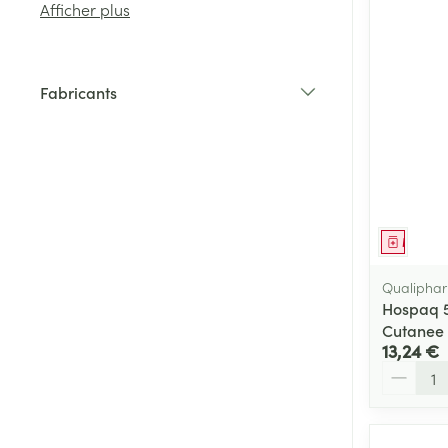
Afficher plus
Cheveux
Fabricants
Piluliers et acc
filter
Soins du visag
Taches de pigm
Peau sensible -
Médica
Peau mixte
Qualiphar
Hospaq 
Peau terne
Cutanee
Afficher plus
13,24 €
Quantité
Ronflement