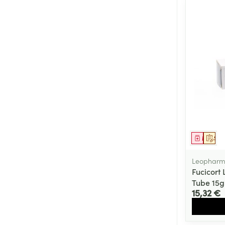
Médica
Sur 
Leophar
Fucicort
Tube 15g
15,32 €