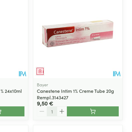
Eau micellaire
s
Yeux
s
Afficher plus
ti-insectes
Senteur
Médicament
Bayer
 % 24x10ml
Canestene Intim 1% Creme Tube 20g
Rempl.3143427
9,50 €
Quantité
CBD