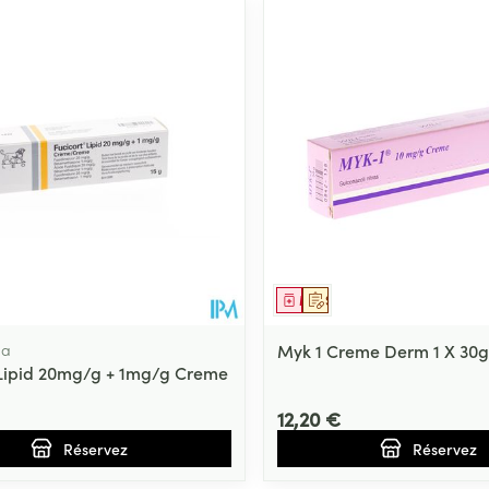
ment
prescription
Médicament
Sur prescription
ma
Myk 1 Creme Derm 1 X 30g
 Lipid 20mg/g + 1mg/g Creme
12,20 €
Réservez
Réservez