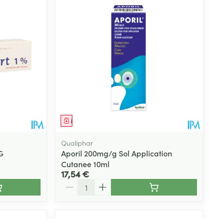
Médicament
Qualiphar
G
Aporil 200mg/g Sol Application
Cutanee 10ml
17,54 €
Quantité