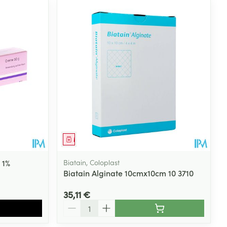
Médicament
 1%
Biatain, Coloplast
Biatain Alginate 10cmx10cm 10 3710
35,11 €
Quantité