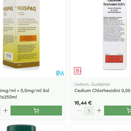
Soin intime
Afficher plu
Ombres à paupières
Massage
Afficher plus
Afficher plu
essoires
Masques chirurgique
e
Compléments
Répulsifs an
nutritionnels
entation
 peau irritée
ment
Médicament
Cedium, Qualiphar
5mg/ml + 0,5mg/ml Sol
Cedium Chlorhexidini 0,05
 1x250ml
16,44 €
Quantité
Autobronzants
Rasage