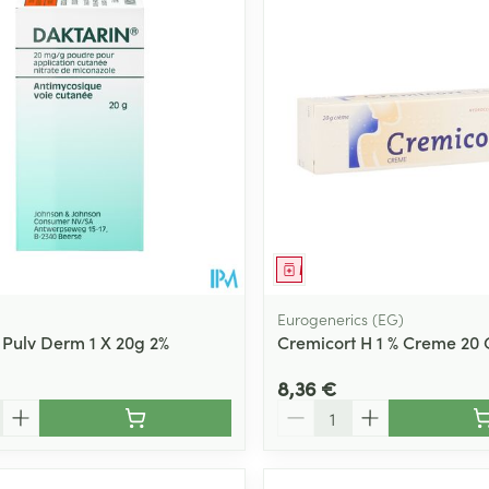
ment
Médicament
Eurogenerics (EG)
 Pulv Derm 1 X 20g 2%
Cremicort H 1 % Creme 20 
8,36 €
Quantité