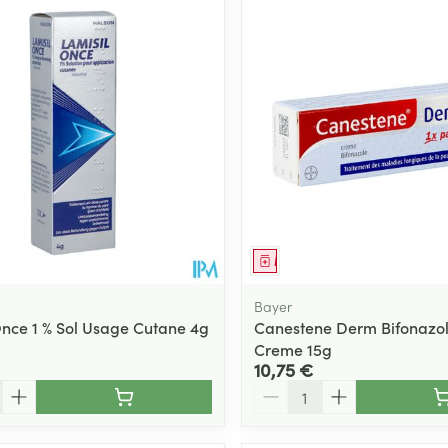
ment
Médicament
Bayer
Once 1 % Sol Usage Cutane 4g
Canestene Derm Bifonazol
Creme 15g
10,75 €
Quantité