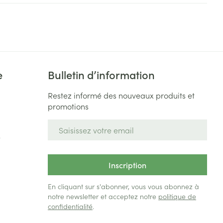
Bain et douche
Lit
Escarres
e
Voies urinaires
e
Afficher plus
au soleil
e
Bulletin d’information
xiété et stress
Arrêter de fumer
s
Restez informé des nouveaux produits et
promotions
Médicaments anti-
 orthopédie:
Instruments
tumoraux
rthopédiques
Adresse mail
t hygiène
Démaquillage et
e
nettoyage
Anesthésie
 et
Lait, gel, huile et crème de
Inscription
on
nettoyage
En cliquant sur s'abonner, vous vous abonnez à
time
Tonic - lotion
ie
Médications diverses
pieds
notre newsletter et acceptez notre
politique de
confidentialité
.
Eau micellaire
s