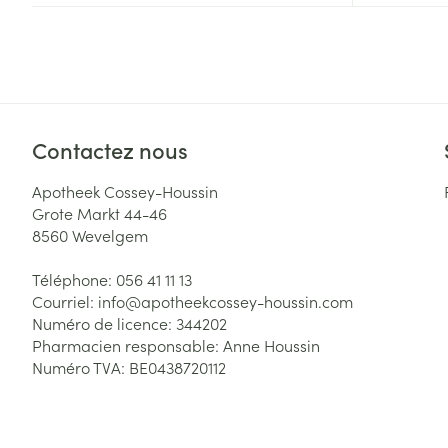
Accessoires aé
Pieds secs, call
crevasses
Oxygène
Système respir
Ampoules
Callosités
Contactez nous
Cors
Muscles et arti
Afficher plus
Apotheek Cossey-Houssin
Grote Markt 44-46
Infections
Aiguilles et ser
8560
Wevelgem
Seringues
Spécifiquement
Téléphone:
056 41 11 13
hommes
Courriel:
info@
apotheekcossey-houssin.com
Solution inject
Poux
Numéro de licence:
344202
Soins du corps
Aiguilles
Pharmacien responsable:
Anne Houssin
Déodorants
Numéro TVA:
BE0438720112
Aiguilles stylo
Diagnostiques
Soins du visag
Afficher plus