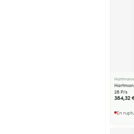
Cheveux
Piluliers et acc
Soins du visag
Taches de pigm
Peau sensible -
Peau mixte
Hartmann
Peau terne
Hartmann 
Afficher plus
28 P/s
384,32 
En rupt
Ronflement