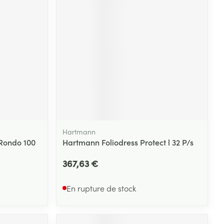
Yeux
s
Afficher plus
ti-insectes
Senteur
Hartmann
Rondo 100
Hartmann Foliodress Protect l 32 P/s
367,63 €
En rupture de stock
CBD