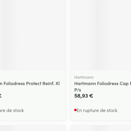
Massage
Afficher plus
Afficher plu
essoires
Masques chirurgique
e
Compléments
Répulsifs an
nutritionnels
entation
 peau irritée
Hartmann
Foliodress Protect Reinf. Xl
Hartmann Foliodress Cap 
P/s
€
58,93 €
ure de stock
En rupture de stock
Autobronzants
Rasage