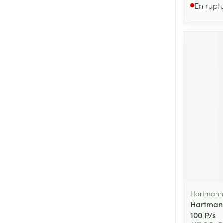
En rupt
Hartmann
Hartmann
100 P/s