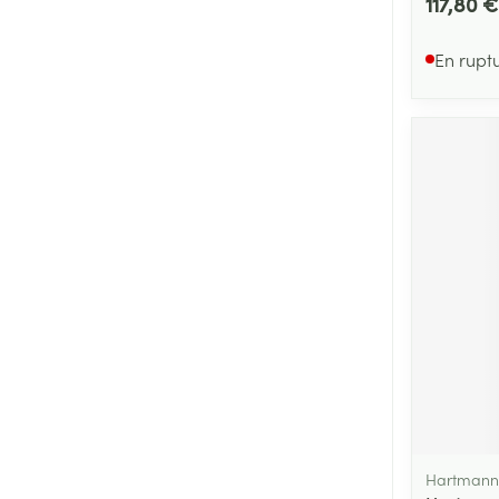
117,80 €
En rupt
Hartmann