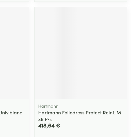
Hartmann
Univ.blanc
Hartmann Foliodress Protect Reinf. M
36 P/s
418,64 €