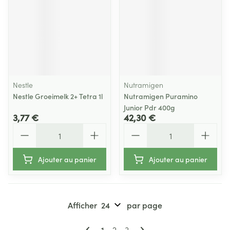
Nestle
Nutramigen
Nestle Groeimelk 2+ Tetra 1l
Nutramigen Puramino
Junior Pdr 400g
3,77 €
42,30 €
Quantité
Quantité
Ajouter au panier
Ajouter au panier
Afficher
par page
Pages
Vous lisez actuellement la page
Page
Page
1
2
3