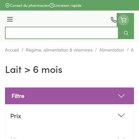
Aller au contenu
Conseil du pharmacien
Livraison rapide
Menu
Cherch
Rechercher
Accueil
/
Régime, alimentation & vitamines
/
Alimentation
/
Ali
Lait > 6 mois
Filtre
Passer à la liste des produits
Prix
filter