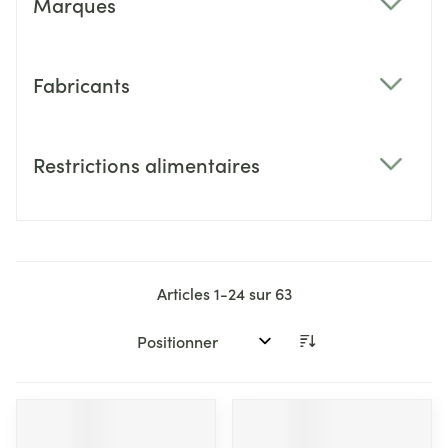
Marques
filter
Fabricants
filter
Restrictions alimentaires
filter
Articles
1
-
24
sur
63
Trier par: