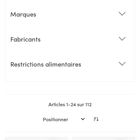
Marques
filter
Fabricants
filter
Restrictions alimentaires
filter
Articles
1
-
24
sur
112
Trier par: