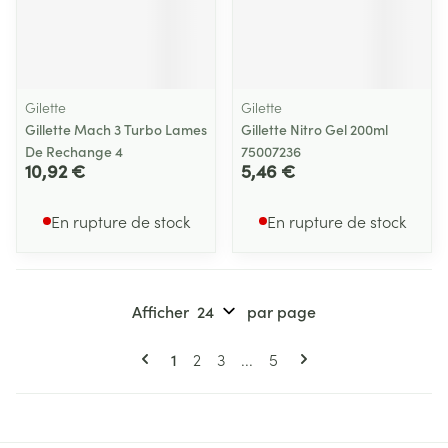
Gilette
Gilette
Gillette Mach 3 Turbo Lames
Gillette Nitro Gel 200ml
De Rechange 4
75007236
10,92 €
5,46 €
En rupture de stock
En rupture de stock
Afficher
par page
Pages
Vous lisez actuellement la page
Page
Page
Page
1
2
3
...
5