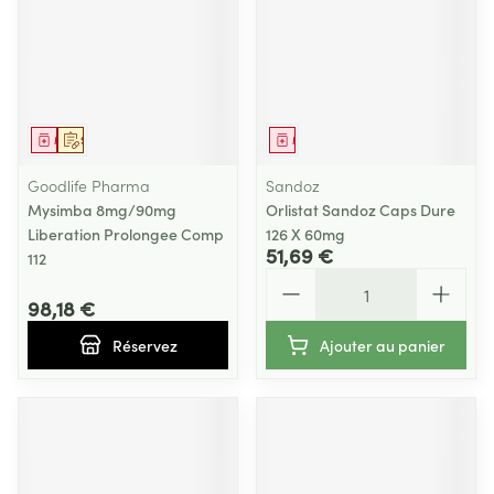
Médicament
Sur prescription
Médicament
Goodlife Pharma
Sandoz
Mysimba 8mg/90mg
Orlistat Sandoz Caps Dure
Liberation Prolongee Comp
126 X 60mg
51,69 €
112
Quantité
98,18 €
Réservez
Ajouter au panier