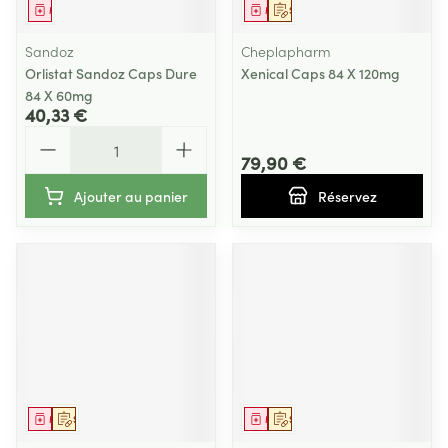
Médicament
Médicament
Sur prescription
Sandoz
Cheplapharm
Orlistat Sandoz Caps Dure
Xenical Caps 84 X 120mg
84 X 60mg
40,33 €
Quantité
79,90 €
Ajouter au panier
Réservez
Médicament
Sur prescription
Médicament
Sur prescription