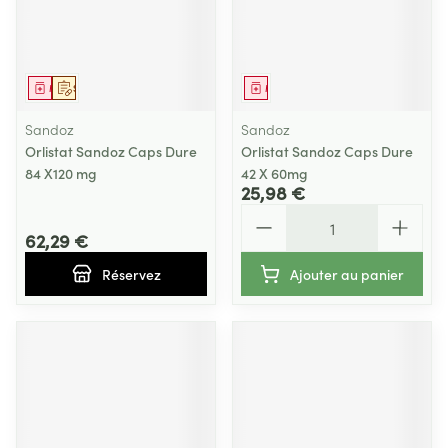
Médicament
Sur prescription
Médicament
Sandoz
Sandoz
Orlistat Sandoz Caps Dure
Orlistat Sandoz Caps Dure
84 X120 mg
42 X 60mg
25,98 €
Quantité
62,29 €
Réservez
Ajouter au panier