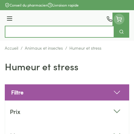
Aller au contenu
Conseil du pharmacien
Livraison rapide
Menu
Cherch
Rechercher
Accueil
/
Animaux et insectes
/
Humeur et stress
Humeur et stress
Filtre
Passer à la liste des produits
Prix
filter