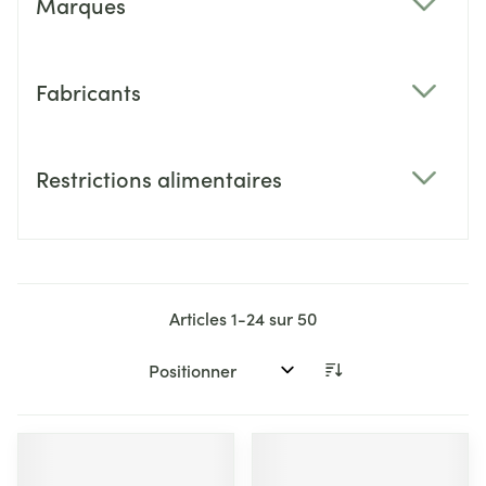
Marques
filter
Fabricants
filter
Restrictions alimentaires
filter
Articles
1
-
24
sur
50
Trier par: