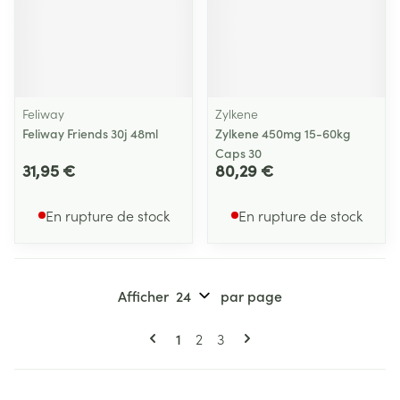
Feliway
Zylkene
Feliway Friends 30j 48ml
Zylkene 450mg 15-60kg
Caps 30
31,95 €
80,29 €
En rupture de stock
En rupture de stock
Afficher
par page
Pages
Vous lisez actuellement la page
Page
Page
1
2
3