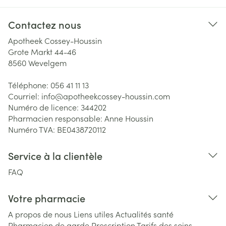
Contactez nous
Apotheek Cossey-Houssin
Grote Markt 44-46
8560
Wevelgem
Téléphone:
056 41 11 13
Courriel:
info@
apotheekcossey-houssin.com
Numéro de licence:
344202
Pharmacien responsable:
Anne Houssin
Numéro TVA:
BE0438720112
Service à la clientèle
FAQ
Votre pharmacie
A propos de nous
Liens utiles
Actualités santé
Pharmacien de garde
Prescription
Tarifs des soins