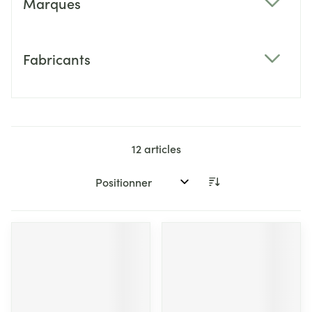
Marques
filter
Fabricants
filter
12
articles
Trier par: