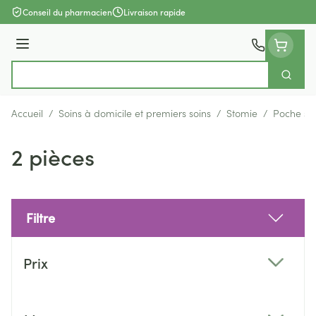
Aller au contenu
Conseil du pharmacien
Livraison rapide
Menu
Cherch
Rechercher
Accueil
/
Soins à domicile et premiers soins
/
Stomie
/
Poche st
2 pièces
Filtre
Passer à la liste des produits
Prix
filter