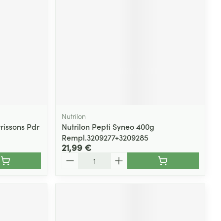
Yeux
s
Afficher plus
ti-insectes
Senteur
Nutrilon
rissons Pdr
Nutrilon Pepti Syneo 400g
Rempl.3209277+3209285
21,99 €
Quantité
CBD