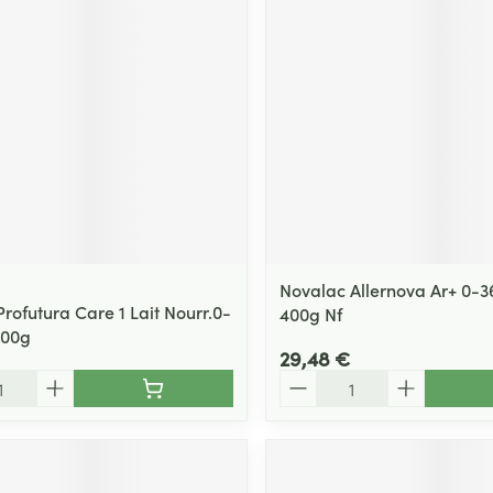
Novalac Allernova Ar+ 0-
Profutura Care 1 Lait Nourr.0-
400g Nf
800g
29,48 €
Quantité