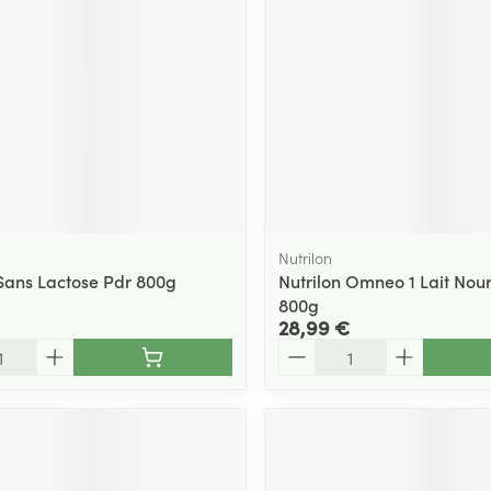
Massage
Afficher plus
Afficher plu
essoires
Masques chirurgique
e
Compléments
Répulsifs an
nutritionnels
entation
 peau irritée
Nutrilon
 Sans Lactose Pdr 800g
Nutrilon Omneo 1 Lait Nour
800g
28,99 €
Quantité
Autobronzants
Rasage