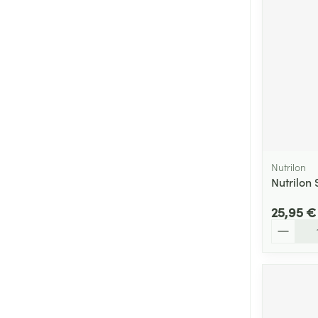
Cheveux
Piluliers et acc
Soins du visag
Taches de pigm
Peau sensible -
Peau mixte
Nutrilon
Nutrilon
Peau terne
25,95 €
Afficher plus
Quantité
Ronflement