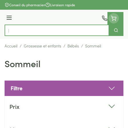
Aller au contenu
Conseil du pharmacien
Livraison rapide
Menu
Cherch
Rechercher
Accueil
/
Grossesse et enfants
/
Bébés
/
Sommeil
Sommeil
Filtre
Passer à la liste des produits
Prix
filter