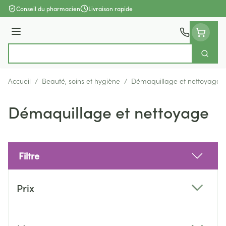
Aller au contenu
Conseil du pharmacien
Livraison rapide
Menu
Cherch
Rechercher
Accueil
/
Beauté, soins et hygiène
/
Démaquillage et nettoyage
Démaquillage et nettoyage
Filtre
Passer à la liste des produits
Prix
filter