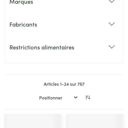
Marques
filter
Fabricants
filter
Restrictions alimentaires
filter
Articles
1
-
24
sur
767
Trier par: