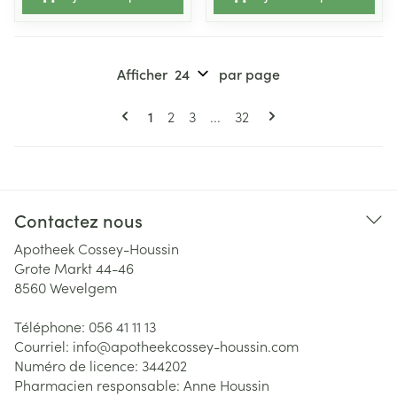
Afficher
par page
Pages
Vous lisez actuellement la page
Page
Page
Page
1
2
3
...
32
Contactez nous
Apotheek Cossey-Houssin
Grote Markt 44-46
8560
Wevelgem
Téléphone:
056 41 11 13
Courriel:
info@
apotheekcossey-houssin.com
Numéro de licence:
344202
Pharmacien responsable:
Anne Houssin