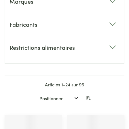
Marques
filter
Fabricants
filter
Restrictions alimentaires
filter
Articles
1
-
24
sur
96
Trier par: