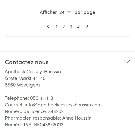
Afficher
par page
Pages
Vous lisez actuellement la page
Page
Page
Page
1
2
3
4
Contactez nous
Apotheek Cossey-Houssin
Grote Markt 44-46
8560
Wevelgem
Téléphone:
056 41 11 13
Courriel:
info@
apotheekcossey-houssin.com
Numéro de licence:
344202
Pharmacien responsable:
Anne Houssin
Numéro TVA:
BE0438720112