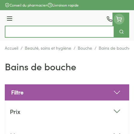
Aller au contenu
Conseil du pharmacien
Livraison rapide
Menu
Cherch
Rechercher
Accueil
/
Beauté, soins et hygiène
/
Bouche
/
Bains de bouche
Bains de bouche
Filtre
Passer à la liste des produits
Prix
filter