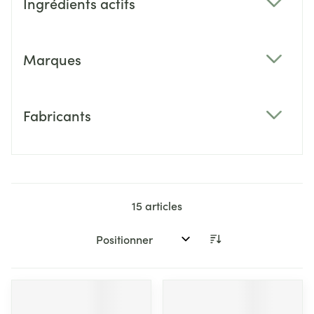
Ingrédients actifs
filter
Marques
filter
Fabricants
filter
15
articles
Trier par: