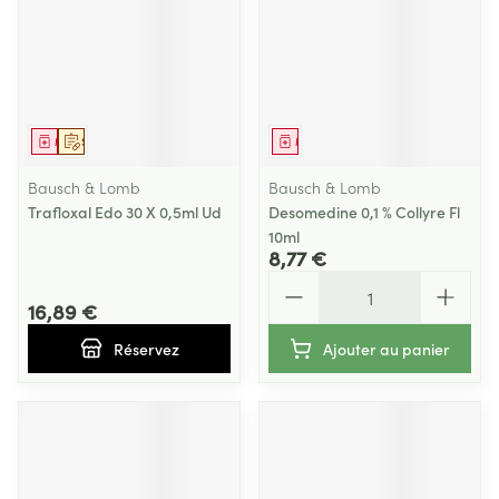
Médicament
Sur prescription
Médicament
Bausch & Lomb
Bausch & Lomb
Trafloxal Edo 30 X 0,5ml Ud
Desomedine 0,1 % Collyre Fl
10ml
8,77 €
Quantité
16,89 €
Réservez
Ajouter au panier