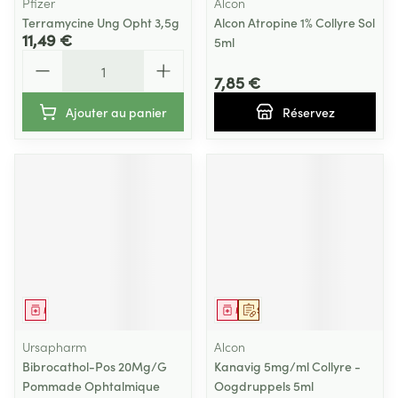
Pfizer
Alcon
Terramycine Ung Opht 3,5g
Alcon Atropine 1% Collyre Sol
11,49 €
5ml
Quantité
7,85 €
Ajouter au panier
Réservez
Médicament
Médicament
Sur prescription
Ursapharm
Alcon
Bibrocathol-Pos 20Mg/G
Kanavig 5mg/ml Collyre -
Pommade Ophtalmique
Oogdruppels 5ml