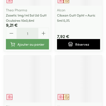
Médicament
Médicament
Sur prescription
Thea Pharma
Alcon
Zasetic 1mg/ml Sol Ud Gutt
Ciloxan Gutt Opht + Auric
Oculaires 10x0,6ml
5ml 0,3%
9,21 €
Quantité
7,92 €
Ajouter au panier
Réservez
Médicament
Médicament
Sur prescription