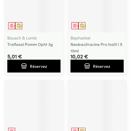
Médicament
Sur prescription
Médicament
Sur prescription
Bausch & Lomb
Bepharbel
Trafloxal Pomm Opht 3g
Neobacitracine Pro Instil 1 X
10ml
5,01 €
10,02 €
Réservez
Réservez