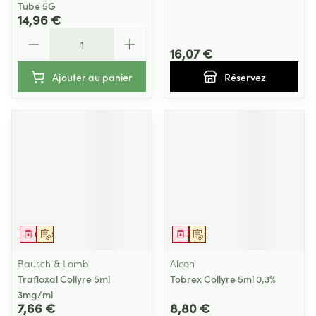
Tube 5G
14,96 €
Quantité
16,07 €
Ajouter au panier
Réservez
Médicament
Sur prescription
Médicament
Sur prescription
Bausch & Lomb
Alcon
Trafloxal Collyre 5ml
Tobrex Collyre 5ml 0,3%
3mg/ml
7,66 €
8,80 €