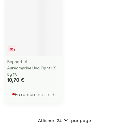
Médicament
Bepharbel
Aureomycine Ung Opht 1 X
5g 1%
10,70 €
En rupture de stock
Afficher
par page