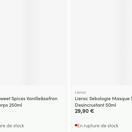
Lierac
eet Spices Vanille&safran
Lierac Sebologie Masque 
rps 250ml
Desincrustant 50ml
29,90 €
ure de stock
En rupture de stock