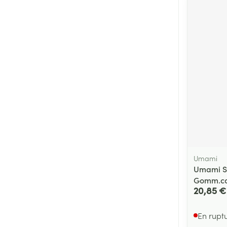
Umami
Umami Sw
Gomm.co
20,85 €
En rupt