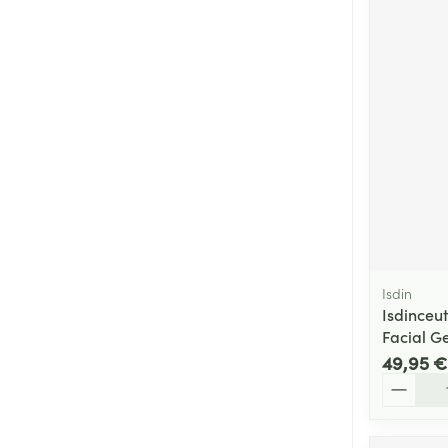
Isdin
Isdinceut
Facial G
49,95 €
Quantité