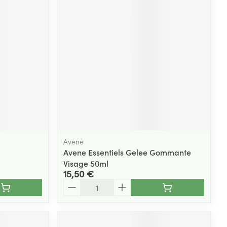
Yeux
s
Afficher plus
ti-insectes
Senteur
Avene
Avene Essentiels Gelee Gommante
Visage 50ml
15,50 €
Quantité
CBD