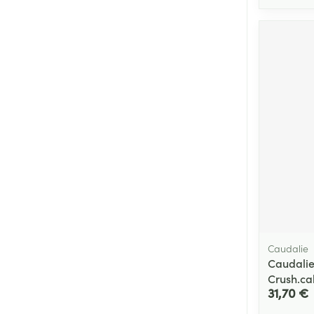
Caudalie
Caudali
Crush.ca
31,70 €