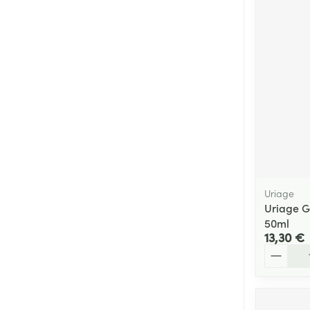
Cheveux
Piluliers et acc
Soins du visag
Taches de pigm
Peau sensible -
Peau mixte
Peau terne
Uriage
Uriage 
Afficher plus
50ml
13,30 €
Quantité
Ronflement