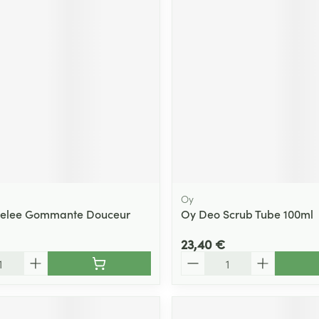
Massage
Afficher plus
Afficher plu
essoires
Masques chirurgique
e
Compléments
Répulsifs an
nutritionnels
entation
 peau irritée
Oy
Gelee Gommante Douceur
Oy Deo Scrub Tube 100ml
23,40 €
Quantité
Autobronzants
Rasage