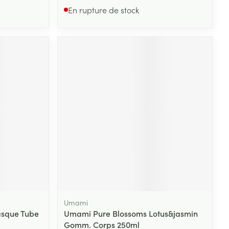
En rupture de stock
Umami
asque Tube
Umami Pure Blossoms Lotus&jasmin
Gomm. Corps 250ml