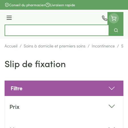
Aller au contenu
Conseil du pharmacien
Livraison rapide
Menu
Cherch
Rechercher
Accueil
/
Soins à domicile et premiers soins
/
Incontinence
/
Slip
Slip de fixation
Filtre
Passer à la liste des produits
Prix
filter