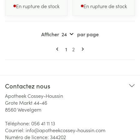
En rupture de stock
En rupture de stock
Afficher
par page
Pages
Vous lisez actuellement la page
Page
1
2
Contactez nous
Apotheek Cossey-Houssin
Grote Markt 44-46
8560
Wevelgem
Téléphone:
056 41 11 13
Courriel:
info@
apotheekcossey-houssin.com
Numéro de licence:
344202