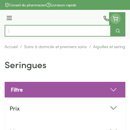
Aller au contenu
Conseil du pharmacien
Livraison rapide
Menu
Cherch
Rechercher
Accueil
/
Soins à domicile et premiers soins
/
Aiguilles et seringue
Seringues
Filtre
Passer à la liste des produits
Prix
filter