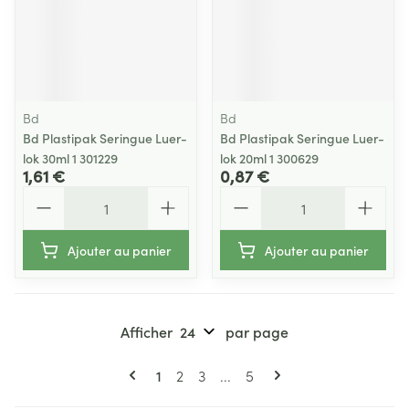
Bd
Bd
Bd Plastipak Seringue Luer-
Bd Plastipak Seringue Luer-
lok 30ml 1 301229
lok 20ml 1 300629
1,61 €
0,87 €
Quantité
Quantité
Ajouter au panier
Ajouter au panier
Afficher
par page
Pages
Vous lisez actuellement la page
Page
Page
Page
1
2
3
...
5