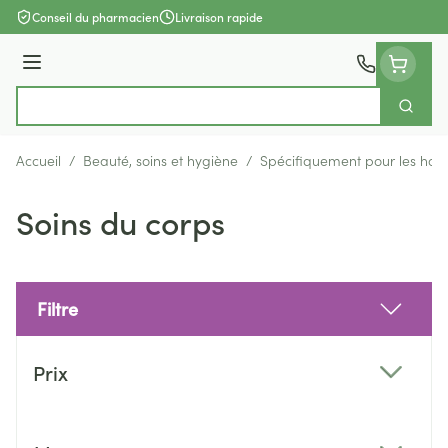
Aller au contenu
Conseil du pharmacien
Livraison rapide
Menu
Cherch
Rechercher
Accueil
/
Beauté, soins et hygiène
/
Spécifiquement pour les ho
Soins du corps
Filtre
Passer à la liste des produits
Prix
filter