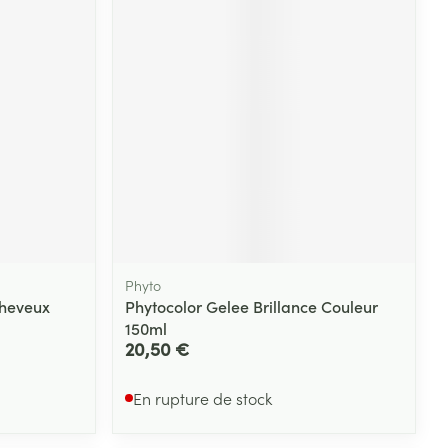
Yeux
s
Afficher plus
ti-insectes
Senteur
Phyto
cheveux
Phytocolor Gelee Brillance Couleur
150ml
20,50 €
CBD
En rupture de stock