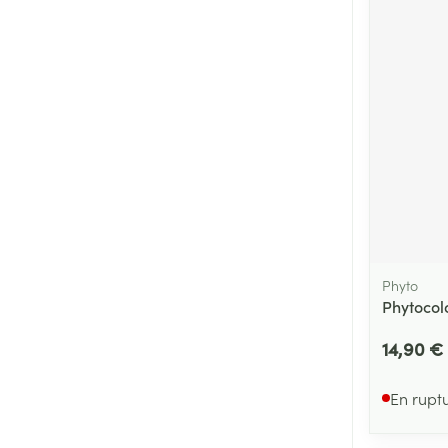
Cheveux
Piluliers et acc
Soins du visag
Taches de pigm
Peau sensible -
Peau mixte
Peau terne
Phyto
Afficher plus
Phytocol
14,90 €
Ronflement
En rupt