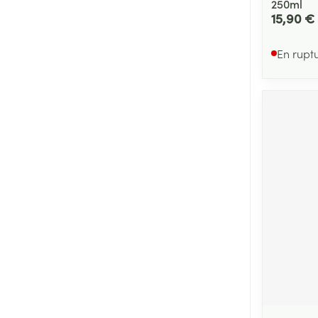
250ml
15,90 €
En rupt