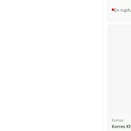
En rupt
Korres
Korres K