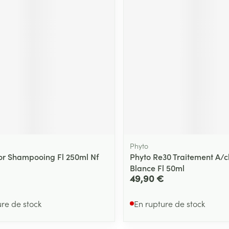
Massage
Afficher plus
Afficher plu
essoires
Masques chirurgique
e
Compléments
Répulsifs an
nutritionnels
entation
 peau irritée
Phyto
or Shampooing Fl 250ml Nf
Phyto Re30 Traitement A/
Blance Fl 50ml
49,90 €
Autobronzants
Rasage
ure de stock
En rupture de stock