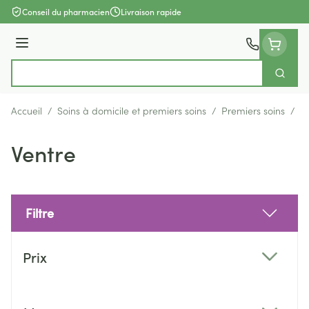
Aller au contenu
Conseil du pharmacien
Livraison rapide
Menu
Cherch
Rechercher
Accueil
/
Soins à domicile et premiers soins
/
Premiers soins
/
B
Ventre
Filtre
Passer à la liste des produits
Prix
filter