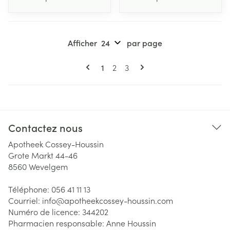
Afficher
par page
Pages
Vous lisez actuellement la page
Page
Page
1
2
3
Contactez nous
Apotheek Cossey-Houssin
Grote Markt 44-46
8560
Wevelgem
Téléphone:
056 41 11 13
Courriel:
info@
apotheekcossey-houssin.com
Numéro de licence:
344202
Pharmacien responsable:
Anne Houssin