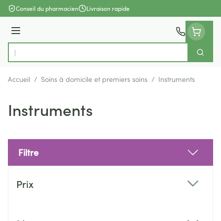
Aller au contenu
Conseil du pharmacien
Livraison rapide
Menu
Cherch
Rechercher
Accueil
/
Soins à domicile et premiers soins
/
Instruments
Instruments
Filtre
Passer à la liste des produits
Prix
filter