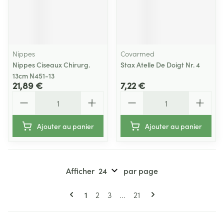
Nippes
Covarmed
Nippes Ciseaux Chirurg.
Stax Atelle De Doigt Nr. 4
13cm N451-13
21,89 €
7,22 €
Quantité
Quantité
Ajouter au panier
Ajouter au panier
Afficher
par page
Pages
Vous lisez actuellement la page
Page
Page
Page
1
2
3
...
21