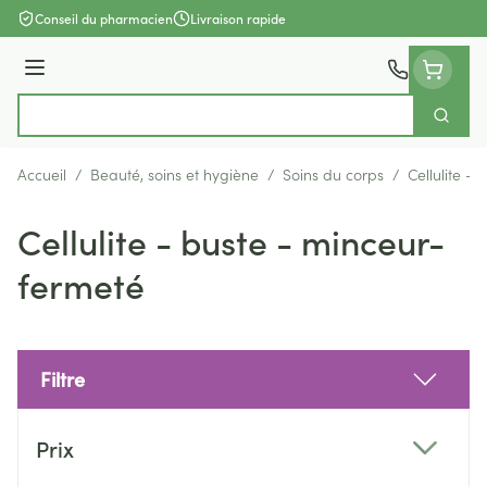
Aller au contenu
Conseil du pharmacien
Livraison rapide
Menu
Cherch
Rechercher
Accueil
/
Beauté, soins et hygiène
/
Soins du corps
/
Cellulite -
Cellulite - buste - minceur-
fermeté
Filtre
Passer à la liste des produits
Prix
filter