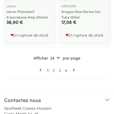
Lierac
ARAGAN
Lierac Phytolastil
Aragan Aloe Dermo Gel
S/parabene Amp 20x5ml
Tube 100ml
38,90 €
17,08 €
En rupture de stock
En rupture de stock
Afficher
par page
Pages
Vous lisez actuellement la page
Page
Page
Page
1
2
3
4
Contactez nous
Apotheek Cossey-Houssin
Grote Markt 44-46