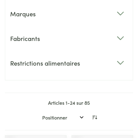
Marques
filter
Fabricants
filter
Restrictions alimentaires
filter
Articles
1
-
24
sur
85
Trier par: