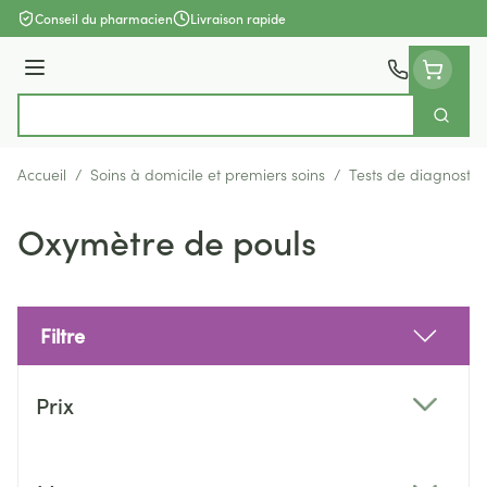
Aller au contenu
Conseil du pharmacien
Livraison rapide
Menu
Cherch
Rechercher
Accueil
/
Soins à domicile et premiers soins
/
Tests de diagnostic
Oxymètre de pouls
Filtre
Passer à la liste des produits
Prix
filter