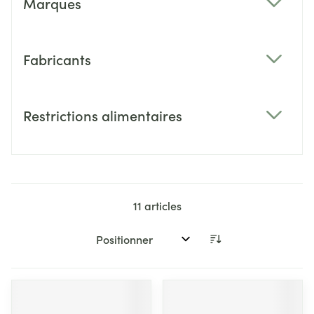
Marques
filter
Fabricants
filter
Restrictions alimentaires
filter
11
articles
Trier par: