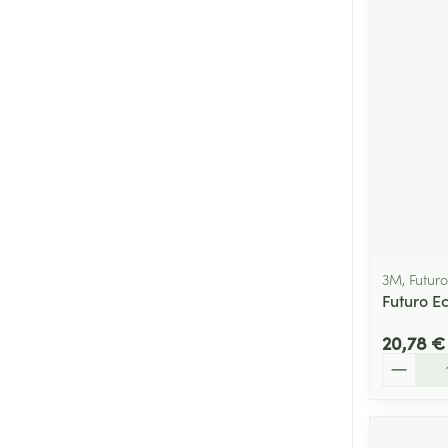
Cheveux
Piluliers et acc
Soins du visag
Taches de pigm
Peau sensible -
Peau mixte
Peau terne
3M, Futuro
Futuro E
Afficher plus
20,78 €
Quantité
Ronflement