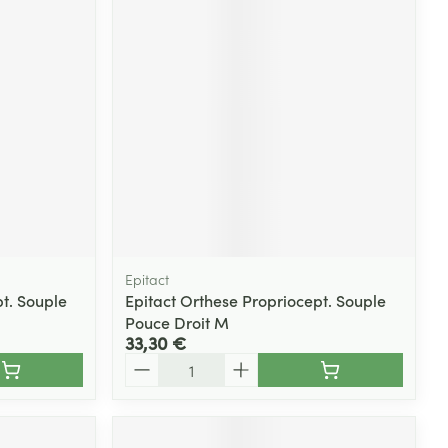
Yeux
s
Afficher plus
ti-insectes
Senteur
Epitact
t. Souple
Epitact Orthese Propriocept. Souple
Pouce Droit M
33,30 €
Quantité
CBD