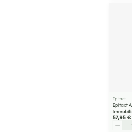
Epitact
Epitact A
Immobili
57,95 €
Quantité