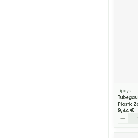
Tippys
Tubegauz
Plastic Z
9,44 €
Quantité