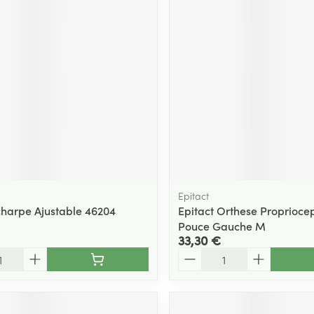
Massage
Afficher plus
Afficher plu
essoires
Masques chirurgique
e
Compléments
Répulsifs an
nutritionnels
entation
 peau irritée
Epitact
charpe Ajustable 46204
Epitact Orthese Propriocep
Pouce Gauche M
33,30 €
Quantité
Autobronzants
Rasage