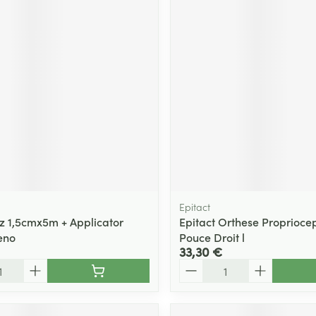
Epitact
 1,5cmx5m + Applicator
Epitact Orthese Propriocep
eno
Pouce Droit l
33,30 €
Quantité