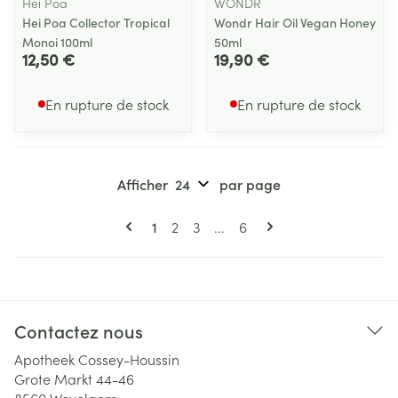
Hei Poa
WONDR
Hei Poa Collector Tropical
Wondr Hair Oil Vegan Honey
Monoi 100ml
50ml
12,50 €
19,90 €
En rupture de stock
En rupture de stock
Afficher
par page
Pages
Vous lisez actuellement la page
Page
Page
Page
1
2
3
...
6
Contactez nous
Apotheek Cossey-Houssin
Grote Markt 44-46