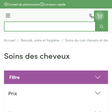
Aller au contenu
Conseil du pharmacien
Livraison rapide
Menu
Cherch
Rechercher
Accueil
/
Beauté, soins et hygiène
/
Soins du cuir chevelu et des
Soins des cheveux
Filtre
Passer à la liste des produits
Prix
filter