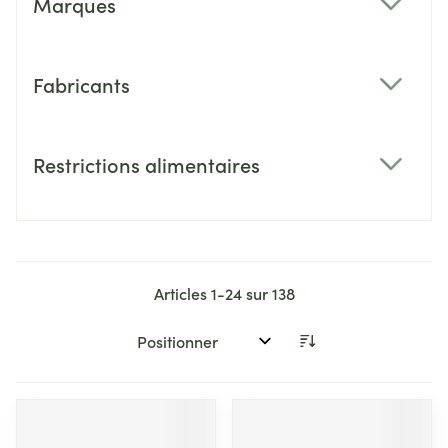
Marques
filter
Fabricants
filter
Restrictions alimentaires
filter
Articles
1
-
24
sur
138
Trier par: