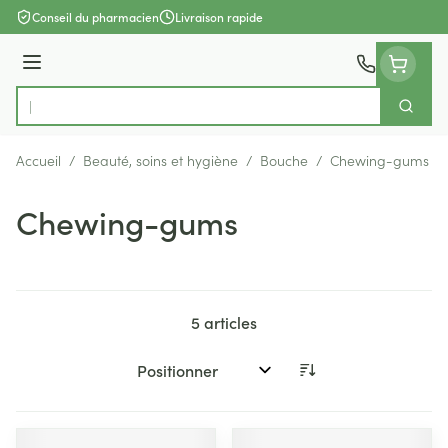
Aller au contenu
Conseil du pharmacien
Livraison rapide
Menu
Cherch
Rechercher
Accueil
/
Beauté, soins et hygiène
/
Bouche
/
Chewing-gums
Chewing-gums
5
articles
Trier par: