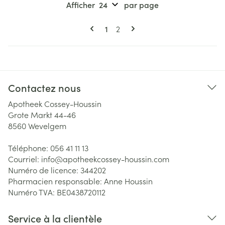
Afficher
par page
Pages
Vous lisez actuellement la page
Page
1
2
Contactez nous
Apotheek Cossey-Houssin
Grote Markt 44-46
8560
Wevelgem
Téléphone:
056 41 11 13
Courriel:
info@
apotheekcossey-houssin.com
Numéro de licence:
344202
Pharmacien responsable:
Anne Houssin
Numéro TVA:
BE0438720112
Service à la clientèle