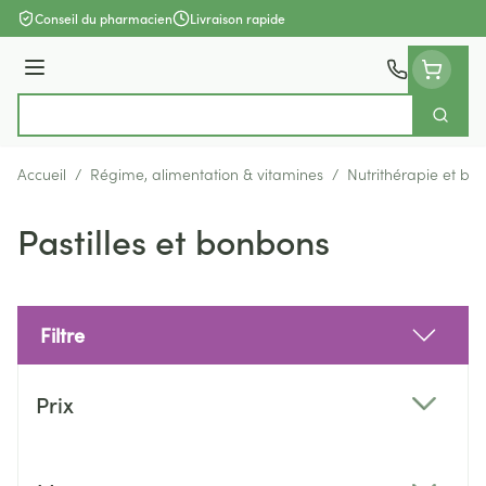
Aller au contenu
Conseil du pharmacien
Livraison rapide
Menu
Cherch
Rechercher
Accueil
/
Régime, alimentation & vitamines
/
Nutrithérapie et bie
Pastilles et bonbons
Filtre
Passer à la liste des produits
Prix
filter