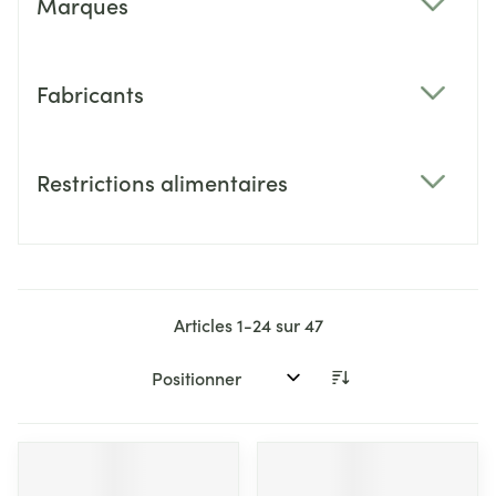
Marques
filter
Fabricants
filter
Restrictions alimentaires
filter
Articles
1
-
24
sur
47
Trier par: