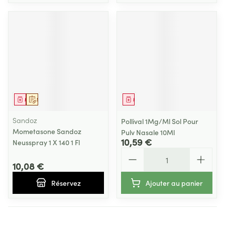
Médicament
Sur prescription
Médicament
Sandoz
Pollival 1Mg/Ml Sol Pour
Mometasone Sandoz
Pulv Nasale 10Ml
10,59 €
Neusspray 1 X 140 1 Fl
Quantité
10,08 €
Réservez
Ajouter au panier