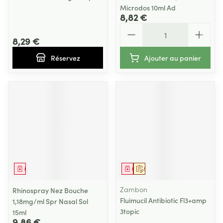
Microdos 10ml Ad
8,82 €
Quantité
8,29 €
Réservez
Ajouter au panier
Médicament
Médicament
Sur prescription
Zambon
Rhinospray Nez Bouche
Fluimucil Antibiotic Fl3+amp
1,18mg/ml Spr Nasal Sol
3topic
15ml
9,86 €