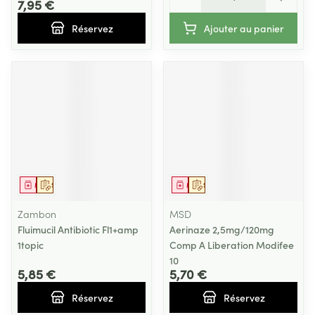
7,95 €
Réservez
Ajouter au panier
Médicament
Sur prescription
Médicament
Sur prescription
Zambon
MSD
Fluimucil Antibiotic Fl1+amp
Aerinaze 2,5mg/120mg
1topic
Comp A Liberation Modifee
10
5,85 €
5,70 €
Réservez
Réservez