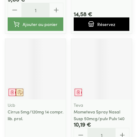
Quantité
14,58 €
Ajouter au panier
Réservez
Médicament
Sur prescription
Médicament
Ucb
Teva
Cirrus 5mg/120mg 14 compr.
Mometeva Spray Nasal
lib. prol.
Susp 50mcg/pulv Pulv 140
10,19 €
Quantité