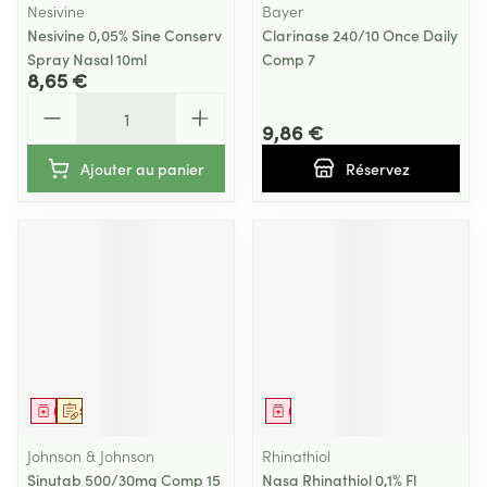
Nesivine
Bayer
Nesivine 0,05% Sine Conserv
Clarinase 240/10 Once Daily
Spray Nasal 10ml
Comp 7
8,65 €
Quantité
9,86 €
Ajouter au panier
Réservez
Médicament
Sur prescription
Médicament
Johnson & Johnson
Rhinathiol
Sinutab 500/30mg Comp 15
Nasa Rhinathiol 0,1% Fl