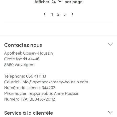
Afficher
par page
Pages
Vous lisez actuellement la page
Page
Page
1
2
3
Contactez nous
Apotheek Cossey-Houssin
Grote Markt 44-46
8560
Wevelgem
Téléphone:
056 41 11 13
Courriel:
info@
apotheekcossey-houssin.com
Numéro de licence:
344202
Pharmacien responsable:
Anne Houssin
Numéro TVA:
BE0438720112
Service à la clientèle