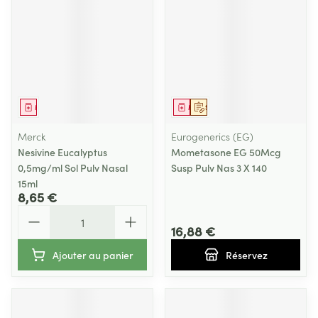
Médicament
Médicament
Sur prescription
Merck
Eurogenerics (EG)
Nesivine Eucalyptus
Mometasone EG 50Mcg
0,5mg/ml Sol Pulv Nasal
Susp Pulv Nas 3 X 140
15ml
8,65 €
Quantité
16,88 €
Ajouter au panier
Réservez