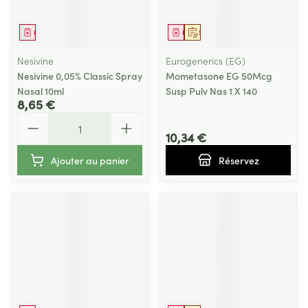
Médicament
Médicament
Sur prescription
Nesivine
Eurogenerics (EG)
Nesivine 0,05% Classic Spray
Mometasone EG 50Mcg
Nasal 10ml
Susp Pulv Nas 1 X 140
8,65 €
Quantité
10,34 €
Ajouter au panier
Réservez