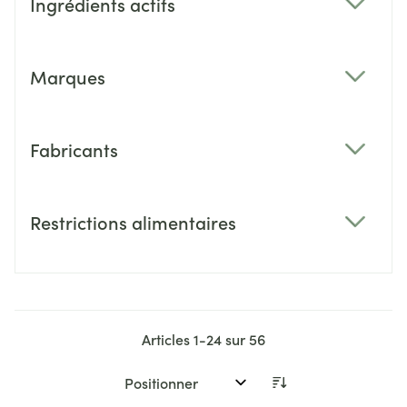
Ingrédients actifs
filter
Marques
filter
Fabricants
filter
Restrictions alimentaires
filter
Articles
1
-
24
sur
56
Trier par: