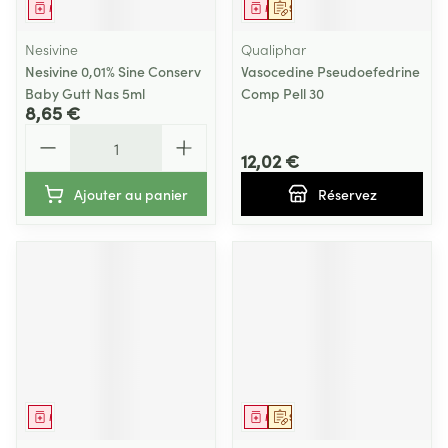
Médicament
Médicament
Sur prescription
Nesivine
Qualiphar
Nesivine 0,01% Sine Conserv
Vasocedine Pseudoefedrine
Baby Gutt Nas 5ml
Comp Pell 30
8,65 €
Quantité
12,02 €
Ajouter au panier
Réservez
Médicament
Médicament
Sur prescription