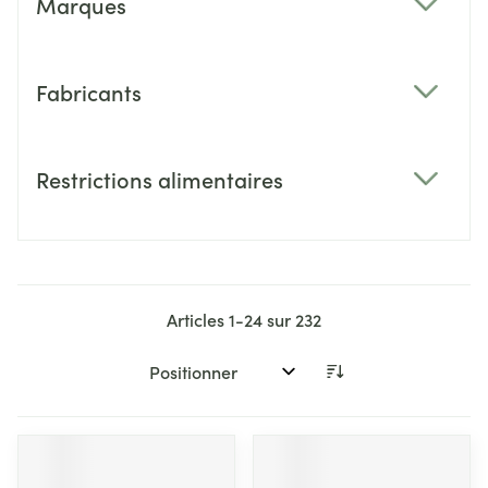
Marques
filter
Fabricants
filter
Restrictions alimentaires
filter
Articles
1
-
24
sur
232
Trier par: