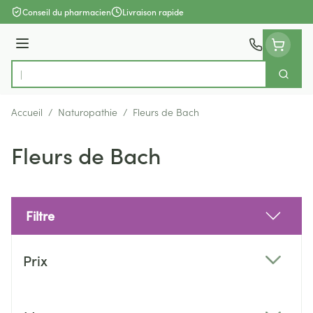
Aller au contenu
Conseil du pharmacien
Livraison rapide
Menu
Cherch
Rechercher
Accueil
/
Naturopathie
/
Fleurs de Bach
Fleurs de Bach
Filtre
Passer à la liste des produits
Prix
filter