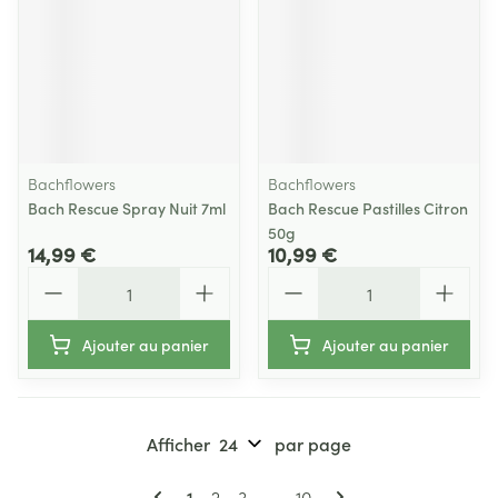
Bachflowers
Bachflowers
Bach Rescue Spray Nuit 7ml
Bach Rescue Pastilles Citron
50g
14,99 €
10,99 €
Quantité
Quantité
Ajouter au panier
Ajouter au panier
Afficher
par page
Pages
Vous lisez actuellement la page
Page
Page
Page
1
2
3
...
10