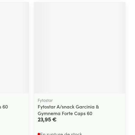
Fytostar
s 60
Fytostar A/snack Garcinia &
Gymnema Forte Caps 60
23,95 €
En rupture de stock