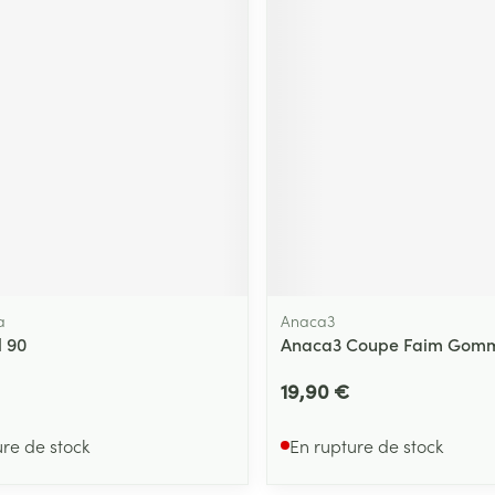
a
Anaca3
l 90
Anaca3 Coupe Faim Gomm
19,90 €
ure de stock
En rupture de stock