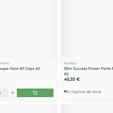
nerix
Nutreov
Coupe-faim Nf Caps 40
Slim Success Power Perte 
60
43,20 €
En rupture de stock