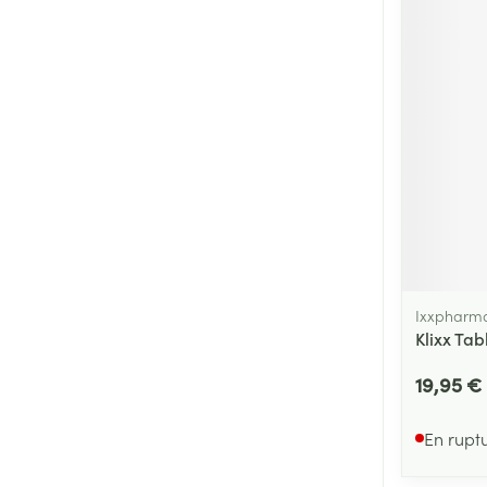
Ixxpharm
Klixx Tab
19,95 €
En rupt