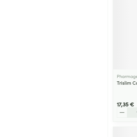
Pharmage
Trislim 
17,35 €
Quantité