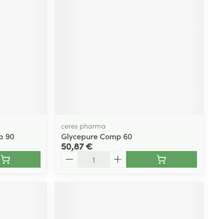
Yeux
s
Afficher plus
ti-insectes
Senteur
ceres pharma
p 90
Glycepure Comp 60
50,87 €
Quantité
CBD