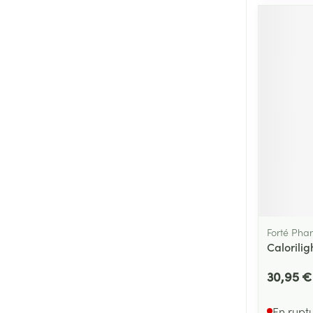
Forté Pha
Calorilig
30,95 €
En rupt