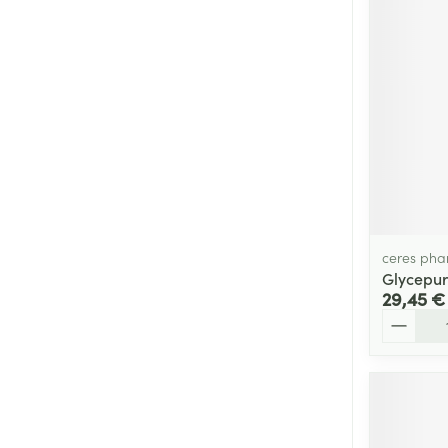
Cheveux
Piluliers et acc
Soins du visag
Taches de pigm
Peau sensible -
Peau mixte
ceres ph
Peau terne
Glycepu
29,45 €
Afficher plus
Quantité
Ronflement