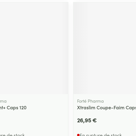
rma
Forté Pharma
ht+ Caps 120
Xtraslim Coupe-Faim Cap
26,95 €
ure de stock
En rupture de stock