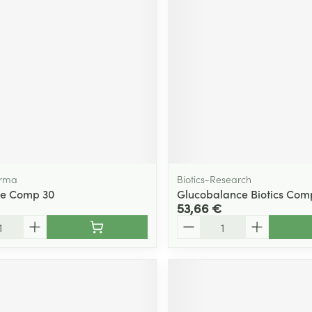
Massage
Afficher plus
Afficher plu
essoires
Masques chirurgique
e
Compléments
Répulsifs an
nutritionnels
entation
 peau irritée
arma
Biotics-Research
re Comp 30
Glucobalance Biotics Com
53,66 €
Quantité
Autobronzants
Rasage