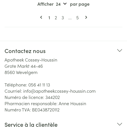
Afficher
par page
Pages
Vous lisez actuellement la page
Page
Page
Page
1
2
3
...
5
Contactez nous
Apotheek Cossey-Houssin
Grote Markt 44-46
8560
Wevelgem
Téléphone:
056 41 11 13
Courriel:
info@
apotheekcossey-houssin.com
Numéro de licence:
344202
Pharmacien responsable:
Anne Houssin
Numéro TVA:
BE0438720112
Service à la clientèle