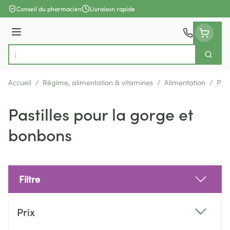
Aller au contenu
Conseil du pharmacien
Livraison rapide
Menu
Cherch
Rechercher
Accueil
/
Régime, alimentation & vitamines
/
Alimentation
/
Past
Pastilles pour la gorge et
bonbons
Filtre
Passer à la liste des produits
Prix
filter