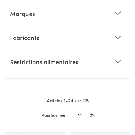
Marques
filter
Fabricants
filter
Restrictions alimentaires
filter
Articles
1
-
24
sur
118
Trier par: