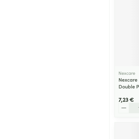
Cheveux
Piluliers et acc
Soins du visag
Taches de pigm
Peau sensible -
Peau mixte
Nexcare
Nexcare 
Peau terne
Double P
Afficher plus
7,23 €
Quantité
Ronflement