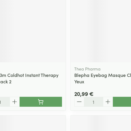
Massage
Afficher plus
Afficher plu
essoires
Masques chirurgique
e
Compléments
Répulsifs an
nutritionnels
entation
 peau irritée
Thea Pharma
3m Coldhot Instant Therapy
Blepha Eyebag Masque C
ack 2
Yeux
20,99 €
Quantité
Autobronzants
Rasage