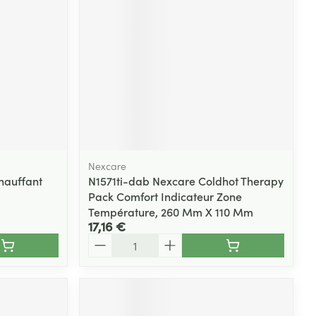
Yeux
s
Afficher plus
ti-insectes
Senteur
Nexcare
hauffant
N1571ti-dab Nexcare Coldhot Therapy
Pack Comfort Indicateur Zone
Température, 260 Mm X 110 Mm
17,16 €
Quantité
CBD