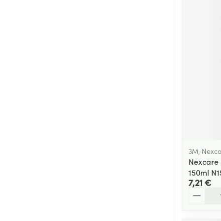
3M, Nexc
Nexcare 
150ml N1
7,21 €
Quantité