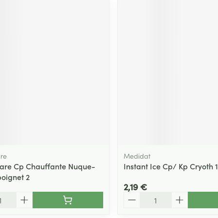
re
Medidat
are Cp Chauffante Nuque-
Instant Ice Cp/ Kp Cryoth
oignet 2
2,19 €
Quantité