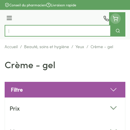
Aller au contenu
Conseil du pharmacien
Livraison rapide
Menu
Cherch
Rechercher
Accueil
/
Beauté, soins et hygiène
/
Yeux
/
Crème - gel
Crème - gel
Filtre
Passer à la liste des produits
Prix
filter