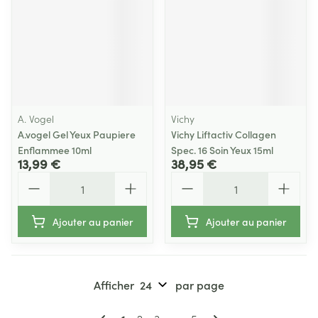
A. Vogel
Vichy
A.vogel Gel Yeux Paupiere
Vichy Liftactiv Collagen
Enflammee 10ml
Spec. 16 Soin Yeux 15ml
13,99 €
38,95 €
Quantité
Quantité
Ajouter au panier
Ajouter au panier
Afficher
par page
Pages
Vous lisez actuellement la page