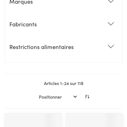
Marques
filter
Fabricants
filter
Restrictions alimentaires
filter
Articles
1
-
24
sur
118
Trier par: