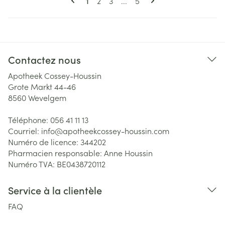
Page
Page
Page
1
2
3
...
5
Contactez nous
Apotheek Cossey-Houssin
Grote Markt 44-46
8560
Wevelgem
Téléphone:
056 41 11 13
Courriel:
info@
apotheekcossey-houssin.com
Numéro de licence:
344202
Pharmacien responsable:
Anne Houssin
Numéro TVA:
BE0438720112
Service à la clientèle
FAQ