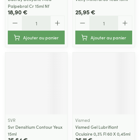
Palpebral Cr 15ml Nf
18,90 €
25,95 €
Quantité
Quantité
Ajouter au panier
Ajouter au panier
SVR
Vismed
Svr Densitium Contour Yeux
Vismed Gel Lubrifiant
15ml
Oculaire 0,3% Fl 60 X 0,45ml
35,64 €
36,11 €