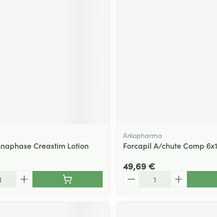
Massage
Afficher plus
Afficher plu
essoires
Masques chirurgique
e
Compléments
Répulsifs an
nutritionnels
entation
 peau irritée
Arkopharma
naphase Creastim Lotion
Forcapil A/chute Comp 6x
49,69 €
Quantité
Autobronzants
Rasage