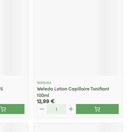
Yeux
s
Afficher plus
ti-insectes
Senteur
Weleda
15
Weleda Lotion Capillaire Tonifiant
100ml
12,99 €
Quantité
CBD