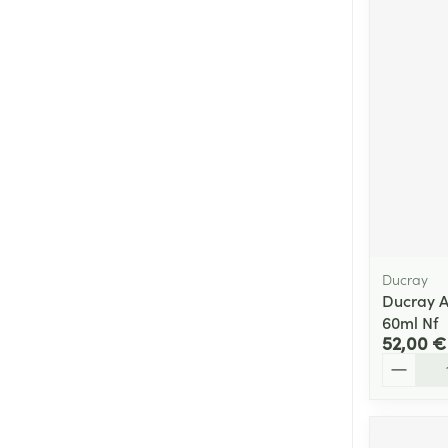
Cheveux
Piluliers et acc
Soins du visag
Taches de pigm
Peau sensible -
Peau mixte
Peau terne
Ducray
Ducray A
Afficher plus
60ml Nf
52,00 €
Quantité
Ronflement