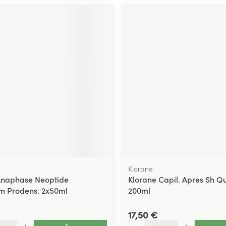
Klorane
Anaphase Neoptide
Klorane Capil. Apres Sh Q
m Prodens. 2x50ml
200ml
17,50 €
Quantité