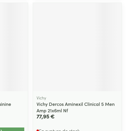
Vichy
uinine
Vichy Dercos Aminexil Clinical 5 Men
Amp 21x6ml Nf
77,95 €
En rupture de stock