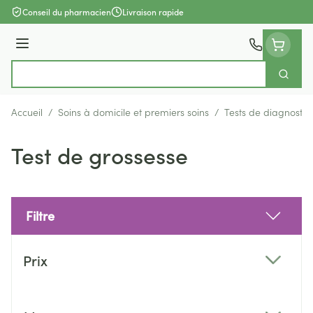
Aller au contenu
Conseil du pharmacien
Livraison rapide
Menu
Cherch
Rechercher
Accueil
/
Soins à domicile et premiers soins
/
Tests de diagnostic
Test de grossesse
Filtre
Passer à la liste des produits
Prix
filter