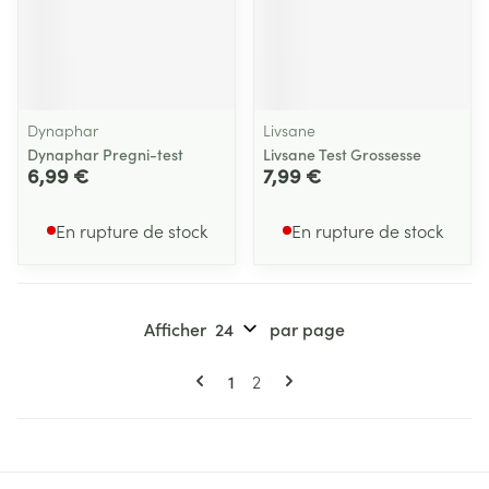
Dynaphar
Livsane
Dynaphar Pregni-test
Livsane Test Grossesse
6,99 €
7,99 €
En rupture de stock
En rupture de stock
Afficher
par page
Pages
Vous lisez actuellement la page
Page
1
2