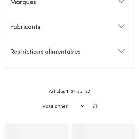
Marques
filter
Fabricants
filter
Restrictions alimentaires
filter
Articles
1
-
24
sur
37
Trier par: