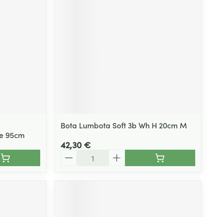
Yeux
s
Afficher plus
ti-insectes
Senteur
Bota Lumbota Soft 3b Wh H 20cm M
re 95cm
42,30 €
Quantité
CBD