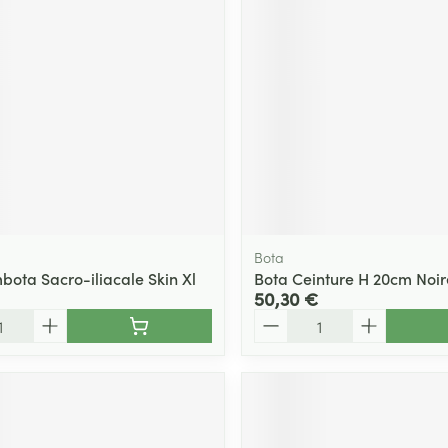
Massage
Afficher plus
Afficher plu
essoires
Masques chirurgique
e
Compléments
Répulsifs an
nutritionnels
entation
 peau irritée
Bota
bota Sacro-iliacale Skin Xl
Bota Ceinture H 20cm Noi
50,30 €
Quantité
Autobronzants
Rasage