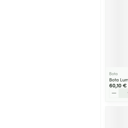
Cheveux
Piluliers et acc
Soins du visag
Taches de pigm
Peau sensible -
Peau mixte
Bota
Peau terne
Bota Lum
60,10 €
Afficher plus
Quantité
Ronflement