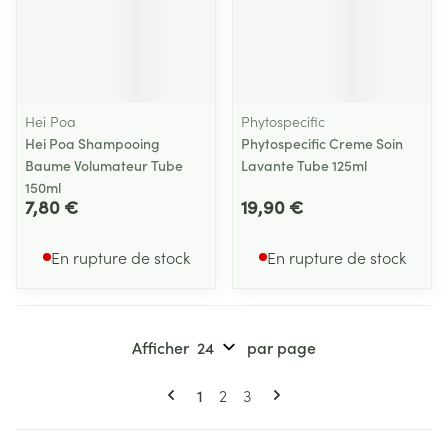
Hei Poa
Phytospecific
Hei Poa Shampooing
Phytospecific Creme Soin
Baume Volumateur Tube
Lavante Tube 125ml
150ml
7,80 €
19,90 €
En rupture de stock
En rupture de stock
Afficher
par page
Pages
Vous lisez actuellement la page
Page
Page
1
2
3