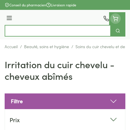
Aller au contenu
Conseil du pharmacien
Livraison rapide
Menu
Cherch
Rechercher
Accueil
/
Beauté, soins et hygiène
/
Soins du cuir chevelu et des
Irritation du cuir chevelu -
cheveux abîmés
Filtre
Passer à la liste des produits
Prix
filter