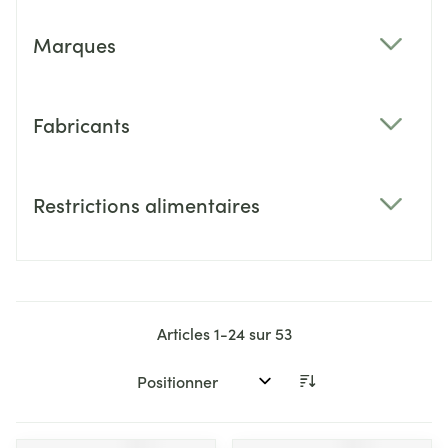
Marques
filter
Fabricants
filter
Restrictions alimentaires
filter
Articles
1
-
24
sur
53
Trier par: