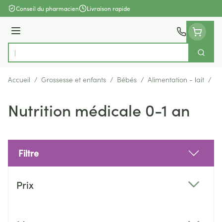
Aller au contenu
Conseil du pharmacien
Livraison rapide
Menu
Cherch
Rechercher
Accueil
/
Grossesse et enfants
/
Bébés
/
Alimentation - lait
/
Nu
Nutrition médicale 0-1 an
Filtre
Passer à la liste des produits
Prix
filter