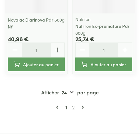
Nutrilon
Novalac Diarinova Pdr 600g
Nutrilon Ex-premature Pdr
Nf
800g
40,96 €
25,74 €
Quantité
Quantité
Ajouter au panier
Ajouter au panier
Afficher
par page
Pages
Vous lisez actuellement la page
Page
1
2