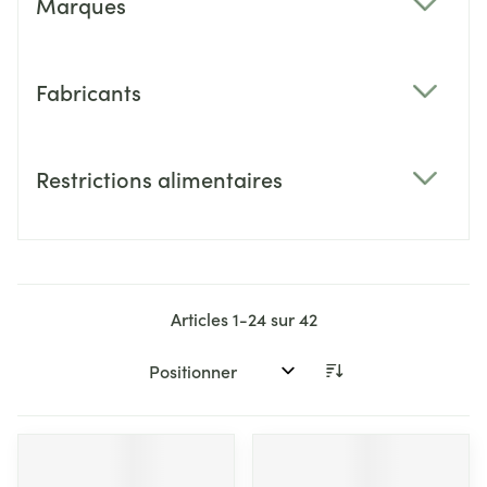
Marques
filter
Fabricants
filter
Restrictions alimentaires
filter
Articles
1
-
24
sur
42
Trier par: