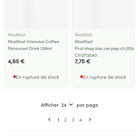
Modifast
Modifast
Modifast Intensive Coffee
Modifast
Flavoured Drink 236ml
Prot.shap.bisc.cer.pep.ch.200g
Cfr2712040
4,65 €
7,75 €
En rupture de stock
En rupture de stock
Afficher
par page
Pages
Vous lisez actuellement la page
Page
Page
Page
1
2
3
4