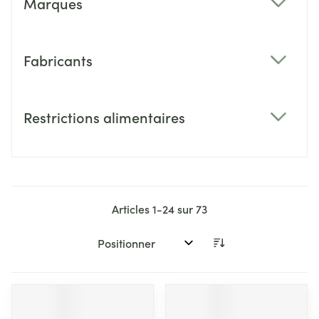
Marques
filter
Fabricants
filter
Restrictions alimentaires
filter
Articles
1
-
24
sur
73
Trier par: