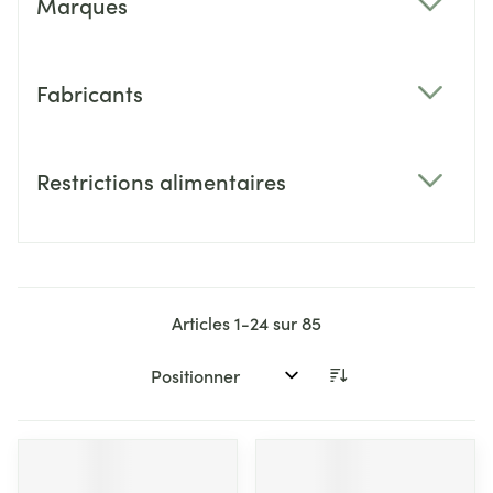
Marques
filter
Fabricants
filter
Restrictions alimentaires
filter
Articles
1
-
24
sur
85
Trier par: