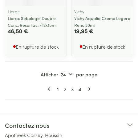
Lierac
Vichy
Lierac Sebologie Double
Vichy Aqualia Creme Legere
Conc. Resurfac. Fl 2x15ml
Reno 30ml
46,50 €
19,95 €
En rupture de stock
En rupture de stock
Afficher
par page
Pages
Vous lisez actuellement la page
Page
Page
Page
1
2
3
4
Contactez nous
Apotheek Cossey-Houssin