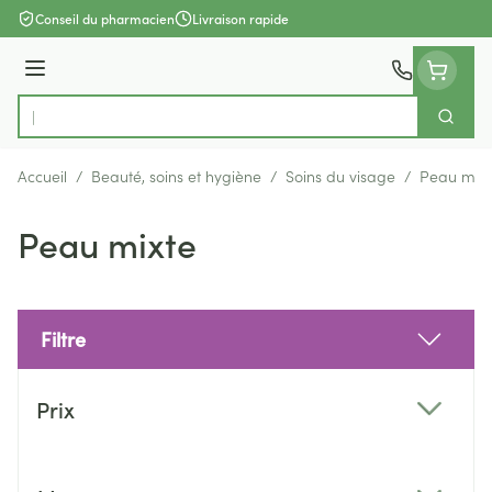
Aller au contenu
Conseil du pharmacien
Livraison rapide
Menu
Cherch
Rechercher
Accueil
/
Beauté, soins et hygiène
/
Soins du visage
/
Peau mixt
Peau mixte
Filtre
Passer à la liste des produits
Prix
filter