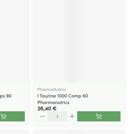
PharmaNutrics
aps 90
l Taurine 1000 Comp 60
Pharmanutrics
26,40 €
Quantité