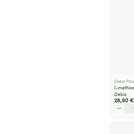
Deba Ph
l-methio
Deba
28,90 €
Quantité