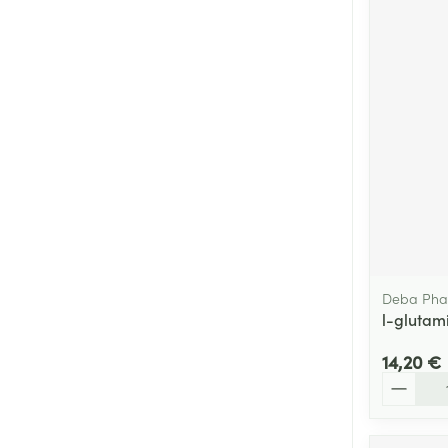
Deba Ph
l-gluta
14,20 €
Quantité