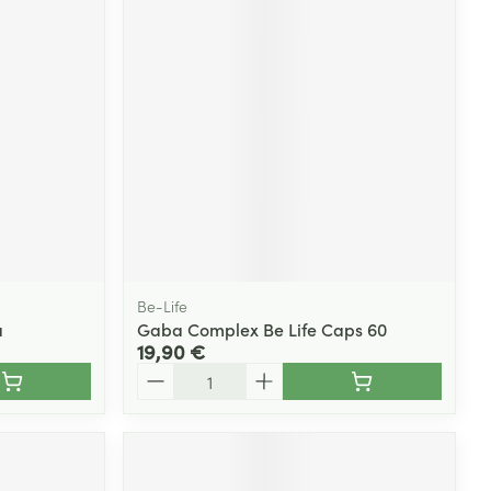
Yeux
s
Afficher plus
ti-insectes
Senteur
Be-Life
a
Gaba Complex Be Life Caps 60
19,90 €
Quantité
CBD