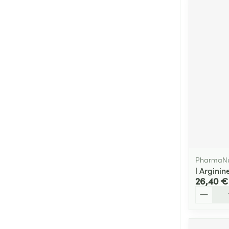
PharmaNu
l Argini
26,40 €
Quantité