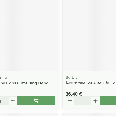
arma
Be-Life
mine Caps 60x500mg Deba
l-carnitine 650+ Be Life C
26,40 €
Quantité