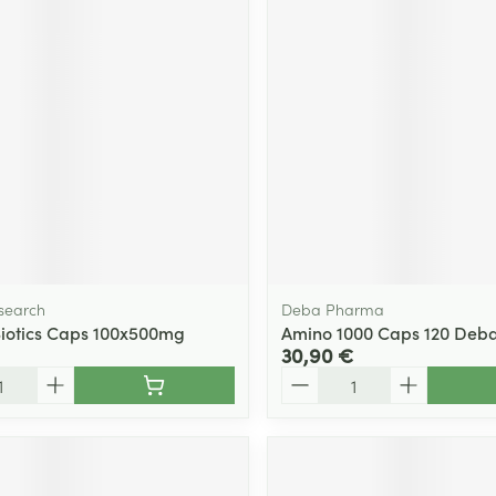
Massage
Afficher plus
Afficher plu
essoires
Masques chirurgique
e
Compléments
Répulsifs an
nutritionnels
entation
 peau irritée
esearch
Deba Pharma
 Biotics Caps 100x500mg
Amino 1000 Caps 120 Deb
30,90 €
Quantité
Autobronzants
Rasage