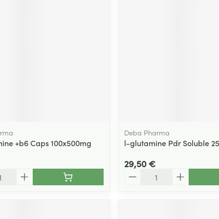
arma
Deba Pharma
nine +b6 Caps 100x500mg
l-glutamine Pdr Soluble 
29,50 €
Quantité