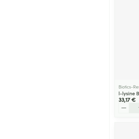
Cheveux
Piluliers et acc
Soins du visag
Taches de pigm
Peau sensible -
Peau mixte
Peau terne
Biotics-R
l-lysine
Afficher plus
33,17 €
Quantité
Ronflement