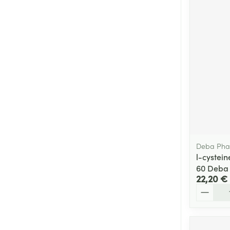
Deba Ph
l-cystei
60 Deba
22,20 €
Quantité