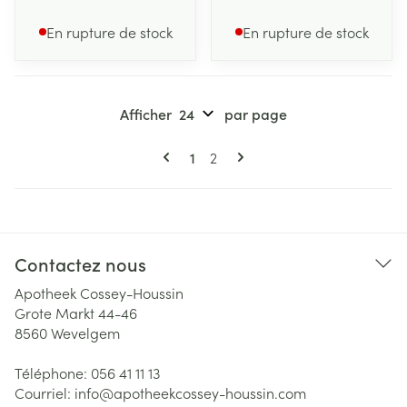
En rupture de stock
En rupture de stock
Afficher
par page
Pages
Vous lisez actuellement la page
Page
1
2
Contactez nous
Apotheek Cossey-Houssin
Grote Markt 44-46
8560
Wevelgem
Téléphone:
056 41 11 13
Courriel:
info@
apotheekcossey-houssin.com