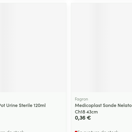
Massage
Afficher plus
Afficher plu
essoires
Masques chirurgique
e
Compléments
Répulsifs an
nutritionnels
entation
 peau irritée
Fagron
ot Urine Sterile 120ml
Medicoplast Sonde Nelato
Ch18 43cm
Autobronzants
Rasage
0,36 €
ure de stock
En rupture de stock