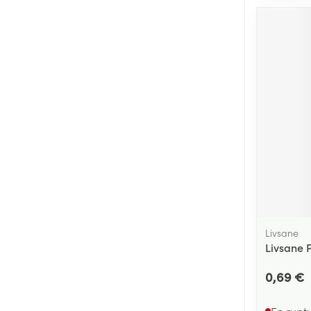
Cheveux
Piluliers et acc
Soins du visag
Taches de pigm
Peau sensible -
Peau mixte
Peau terne
Afficher plus
Livsane
Livsane P
Ronflement
0,69 €
En rupt