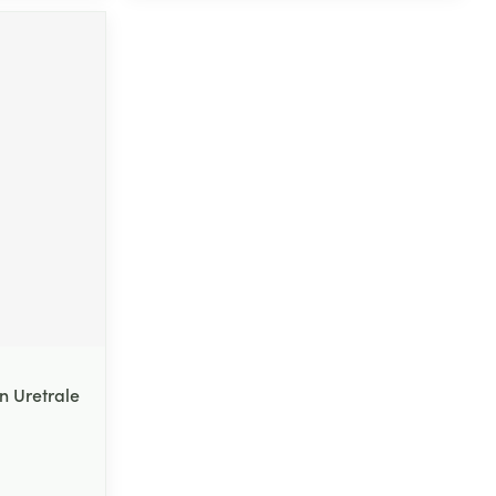
Yeux
s
Afficher plus
ti-insectes
Senteur
n Uretrale
CBD