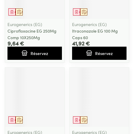
Médicament
Sur prescription
Médicament
Sur prescription
Eurogenerics (EG)
Eurogenerics (EG)
Ciprofloxacine EG 250Mg
Itraconazole EG 100 Mg
Comp 10X250Mg
Caps 60
9,64 €
41,92 €
Réservez
Réservez
Médicament
Sur prescription
Médicament
Sur prescription
Eurogenerics (EG)
Eurogenerics (EG)