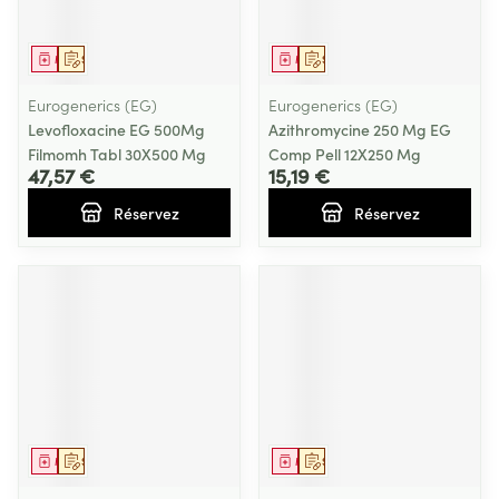
Médicament
Sur prescription
Médicament
Sur prescription
Eurogenerics (EG)
Eurogenerics (EG)
Levofloxacine EG 500Mg
Azithromycine 250 Mg EG
Filmomh Tabl 30X500 Mg
Comp Pell 12X250 Mg
47,57 €
15,19 €
Réservez
Réservez
Médicament
Sur prescription
Médicament
Sur prescription