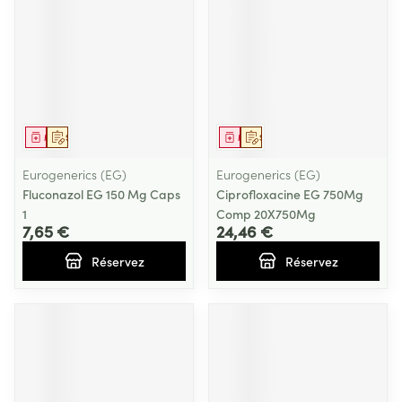
Médicament
Sur prescription
Médicament
Sur prescription
Eurogenerics (EG)
Eurogenerics (EG)
Fluconazol EG 150 Mg Caps
Ciprofloxacine EG 750Mg
1
Comp 20X750Mg
7,65 €
24,46 €
Réservez
Réservez