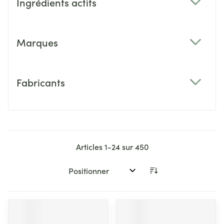
Ingrédients actifs
filter
Marques
filter
Fabricants
filter
Articles
1
-
24
sur
450
Trier par: