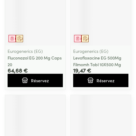
Médicament
Sur prescription
Médicament
Sur prescription
Eurogenerics (EG)
Eurogenerics (EG)
Fluconazol EG 200 Mg Caps
Levofloxacine EG 500Mg
20
Filmomh Tabl 10X500 Mg
64,68 €
19,47 €
Réservez
Réservez