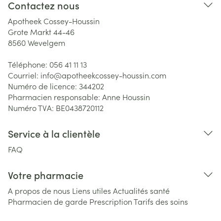
Contactez nous
Apotheek Cossey-Houssin
Grote Markt 44-46
8560
Wevelgem
Téléphone:
056 41 11 13
Courriel:
info@
apotheekcossey-houssin.com
Numéro de licence:
344202
Pharmacien responsable:
Anne Houssin
Numéro TVA:
BE0438720112
Service à la clientèle
FAQ
Votre pharmacie
A propos de nous
Liens utiles
Actualités santé
Pharmacien de garde
Prescription
Tarifs des soins