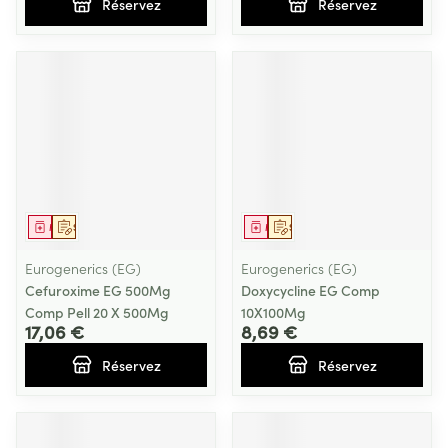
Réservez
Réservez
Médicament
Sur prescription
Médicament
Sur prescription
Eurogenerics (EG)
Eurogenerics (EG)
Cefuroxime EG 500Mg
Doxycycline EG Comp
Comp Pell 20 X 500Mg
10X100Mg
17,06 €
8,69 €
Réservez
Réservez