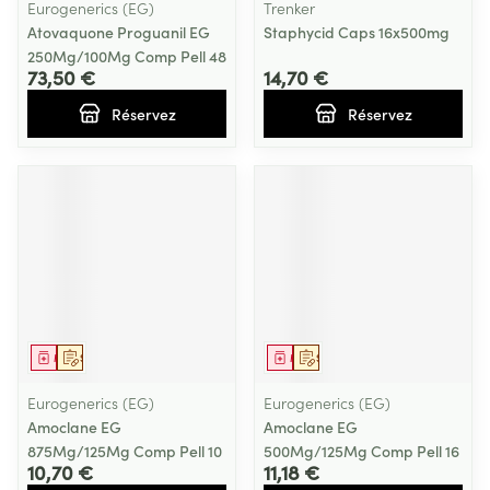
Eurogenerics (EG)
Trenker
Atovaquone Proguanil EG
Staphycid Caps 16x500mg
250Mg/100Mg Comp Pell 48
73,50 €
14,70 €
Réservez
Réservez
Médicament
Sur prescription
Médicament
Sur prescription
Eurogenerics (EG)
Eurogenerics (EG)
Amoclane EG
Amoclane EG
875Mg/125Mg Comp Pell 10
500Mg/125Mg Comp Pell 16
10,70 €
11,18 €