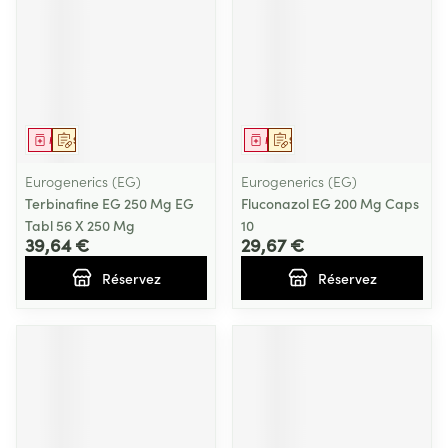
Médicament
Sur prescription
Médicament
Sur prescription
Eurogenerics (EG)
Eurogenerics (EG)
Terbinafine EG 250 Mg EG
Fluconazol EG 200 Mg Caps
Tabl 56 X 250 Mg
10
39,64 €
29,67 €
Réservez
Réservez