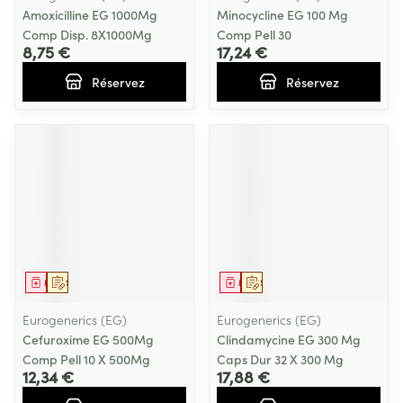
Amoxicilline EG 1000Mg
Minocycline EG 100 Mg
Comp Disp. 8X1000Mg
Comp Pell 30
8,75 €
17,24 €
Réservez
Réservez
Médicament
Sur prescription
Médicament
Sur prescription
Eurogenerics (EG)
Eurogenerics (EG)
Cefuroxime EG 500Mg
Clindamycine EG 300 Mg
Comp Pell 10 X 500Mg
Caps Dur 32 X 300 Mg
12,34 €
17,88 €