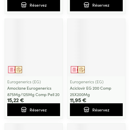
Réservez
Réservez
Médicament
Sur prescription
Médicament
Sur prescription
Eurogenerics (EG)
Eurogenerics (EG)
Amoclane Eurogenerics
Aciclovir EG 200 Comp
875Mg/125Mg Comp Pell 20
25X200Mg
15,22 €
11,95 €
Réservez
Réservez