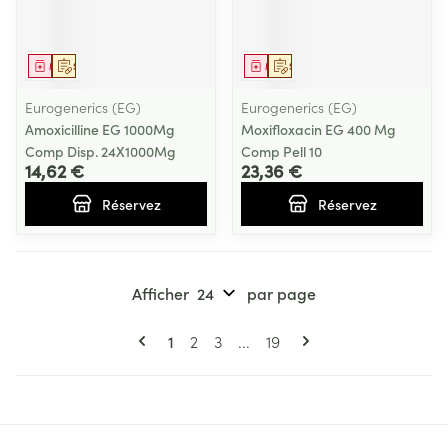
Médicament
Sur prescription
Médicament
Sur prescription
Eurogenerics (EG)
Eurogenerics (EG)
Amoxicilline EG 1000Mg
Moxifloxacin EG 400 Mg
Comp Disp. 24X1000Mg
Comp Pell 10
14,62 €
23,36 €
Réservez
Réservez
Afficher
par page
Pages
Vous lisez actuellement la page
Page
Page
Page
1
2
3
...
19