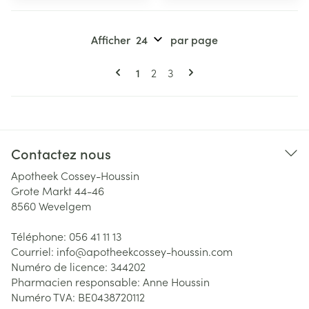
Afficher
par page
Pages
Vous lisez actuellement la page
Page
Page
1
2
3
Contactez nous
Apotheek Cossey-Houssin
Grote Markt 44-46
8560
Wevelgem
Téléphone:
056 41 11 13
Courriel:
info@
apotheekcossey-houssin.com
Numéro de licence:
344202
Pharmacien responsable:
Anne Houssin
Numéro TVA:
BE0438720112