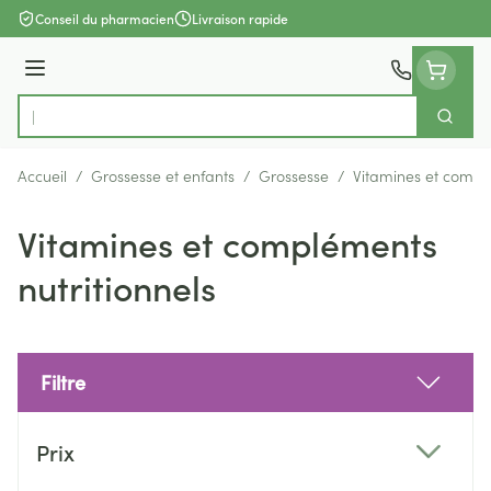
Aller au contenu
Conseil du pharmacien
Livraison rapide
Menu
Cherch
Rechercher
Accueil
/
Grossesse et enfants
/
Grossesse
/
Vitamines et complé
Vitamines et compléments
nutritionnels
Filtre
Passer à la liste des produits
Prix
filter