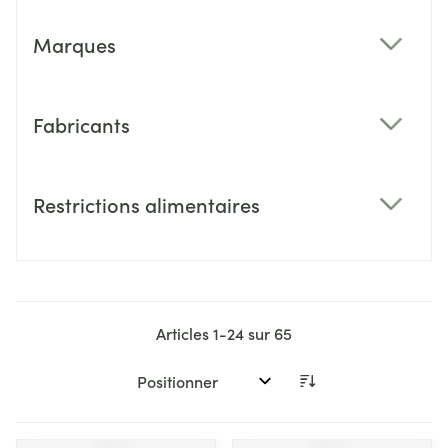
Marques
filter
Fabricants
filter
Restrictions alimentaires
filter
Articles
1
-
24
sur
65
Trier par: