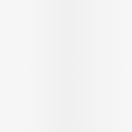
Massage
Afficher plus
Afficher plu
essoires
Masques chirurgique
e
Compléments
Répulsifs an
nutritionnels
entation
 peau irritée
Autobronzants
Rasage