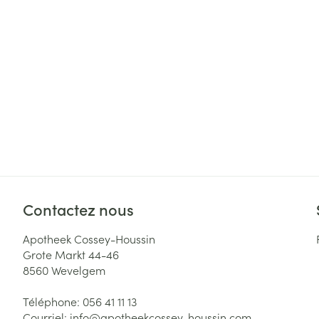
Cheveux
Piluliers et acc
Soins du visag
Taches de pigm
Peau sensible -
Peau mixte
Peau terne
Contactez nous
Afficher plus
Apotheek Cossey-Houssin
Grote Markt 44-46
8560
Wevelgem
Ronflement
Téléphone:
056 41 11 13
Courriel:
info@
apotheekcossey-houssin.com