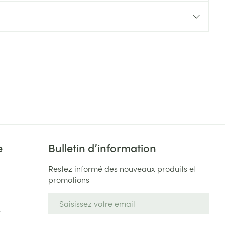
Yeux
s
Afficher plus
ti-insectes
Senteur
e
Bulletin d’information
Restez informé des nouveaux produits et
promotions
CBD
Adresse mail
e