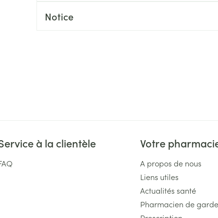
Massage
Afficher plus
Notice
Afficher plu
essoires
Masques chirurgique
e
Compléments
Répulsifs an
nutritionnels
entation
 peau irritée
Service à la clientèle
Votre pharmaci
FAQ
A propos de nous
Liens utiles
Autobronzants
Rasage
Actualités santé
Pharmacien de gard
Prescription